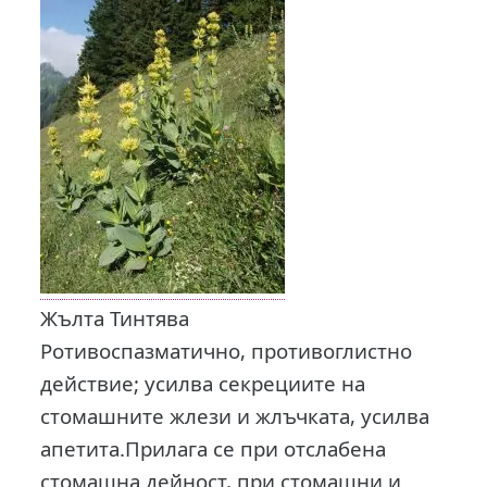
Жълта Тинтява
Ротивоспазматично, противоглистно
действие; усилва секрециите на
стомашните жлези и жлъчката, усилва
апетита.Прилага се при отслабена
стомашна дейност, при стомашни и