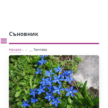
Съновник
›
›
...
Начало
Тинтява