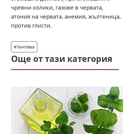
чревни колики, газове в червата,
атония на червата, анемия, жълтеница,
против глисти.
#Тинтява
Още от тази категория