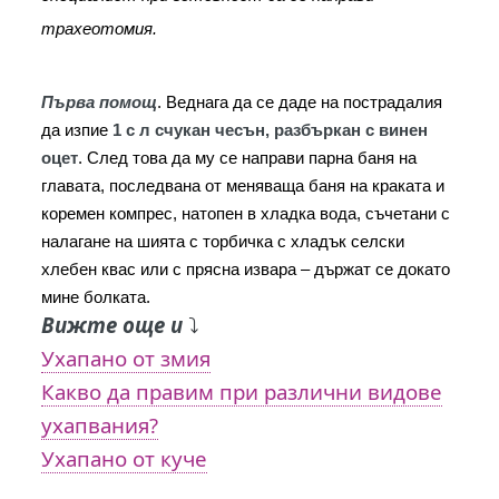
трахеотомия.
Първа помощ
. Веднага да се даде на пострадалия 
да изпие
 1 с л счукан чесън, разбъркан с винен 
оцет
. След това да му се направи парна баня на 
главата, последвана от меняваща баня на краката и 
коремен компрес, натопен в хладка вода, съчетани с 
налагане на шията с торбичка с хладък селски 
хлебен квас или с прясна извара – държат се докато 
мине болката.
Вижте още и
⤵️
Ухапано от змия
Какво да правим при различни видове
ухапвания?
Ухапано от куче