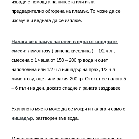
извади с помощта на пинсета или игла, 
предварително обгорена на пламък. То може да се 
изсмуче и веднага да се изплюе.
Налага се с памук натопен в една от следните 
смеси:
 лимонтозу ( винена киселина ) – 1/2 ч л , 
смесена с 1 чаша от 150 – 200 гр вода и оцет 
наполовина или 1/2 ч л нишадър на прах, 1/2 ч л 
лимонтозу, оцет или ракия 200 гр. Отокът се налага 5 
– 6 пъти на ден, докато спадне и раната заздравее.
Ухапаното място може да се мокри и налага и само с 
нишадър,
 разтворен във вода.