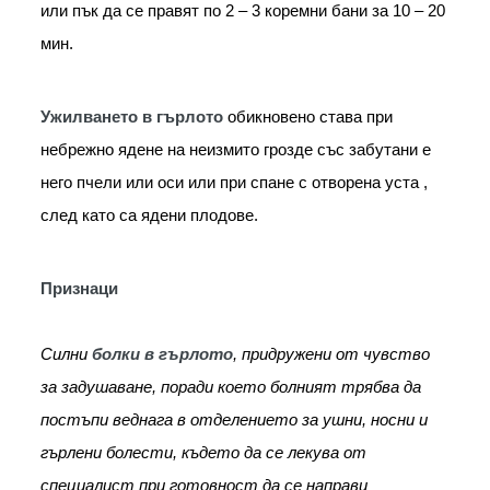
или пък да се правят по 2 – 3 коремни бани за 10 – 20 
мин.
Ужилването в гърлото
 обикновено става при 
небрежно ядене на неизмито грозде със забутани е 
него пчели или оси или при спане с отворена уста , 
след като са ядени плодове.
Признаци
Силни 
болки в гърлото
, придружени от чувство 
за задушаване, поради което болният трябва да 
постъпи веднага в отделението за ушни, носни и 
гърлени болести, където да се лекува от 
специалист при готовност да се направи 