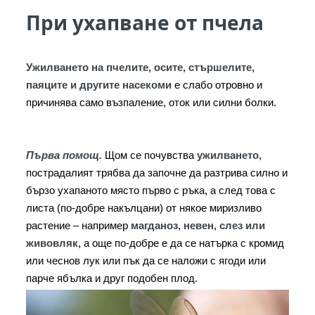
При ухапване от пчела
Ужилването на пчелите, осите, стършелите, 
паяците и другите насекоми
 е слабо отровно и 
причинява само възпаление, оток или силни болки.
Първа помощ.
 Щом се почувства 
ужилването,
пострадалият трябва да започне да разтрива силно и 
бързо ухапаното място първо с ръка, а след това с 
листа (по-добре накълцани) от някое миризливо 
растение – например 
магданоз, невен, слез или 
живовляк,
 а още по-добре е да се натърка с кромид 
или чеснов лук или пък да се наложи с ягоди или 
парче ябълка и друг подобен плод.