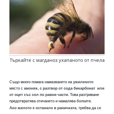
Търкайте с магданоз ухапаното от пчела
Също много помага намазването на 
ужиленото
място с 
амоняк, с разтвор от сода бикарбонат  или 
от оцет със сол по равни части
. Това разтриване 
предотвратява отичането и намалява болките.
Ако жилото е останало в раничката
, трябва да се 