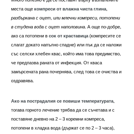
Много полезно е да се поставят върху възпалените 
места още 
компреси от влажна чиста глина
, 
разбъркана с оцет, или млечни компреси, потопени 
в студена вода с оцет наполовина
. А още по-добре, 
ако са потопени в
 сок от краставица
 (компресите се 
слагат докато напълно спадне) или пък да се наложи 
със селски хлебен квас, който има това предимство, 
че предпазва раната от инфекция. От кваса 
замърсената рана почернява, след това се очиства и 
оздравява.
Ако на пострадалия се повиши температурата
, 
тогава горното лечение трябва да се съчетава и с 
поставяне дневно на 2 – 3 коремни компреса, 
потопени в хладка вода (държат се по 2 – 3 часа), 