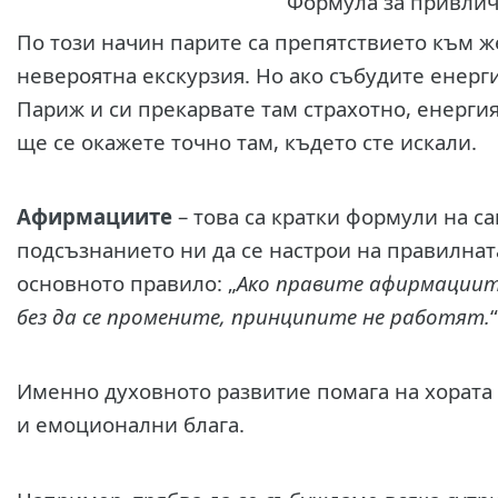
Формула за привлич
По този начин парите са препятствието към ж
невероятна екскурзия. Но ако събудите енерги
Париж и си прекарвате там страхотно, енерги
ще се окажете точно там, където сте искали.
Афирмациите
– това са кратки формули на с
подсъзнанието ни да се настрои на правилнат
основното правило: „
Ако правите афирмациите
без да се промените, принципите не работят.
“
Именно духовното развитие помага на хората 
и емоционални блага.