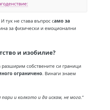
агоденствие:
И тук не става въпрос с
амо за
чина за физически и емоционални
тство и изобилие?
а разширим собствените си граници
много ограничено
. Винаги знаем
пари и колкото и да искам, не мога.
“