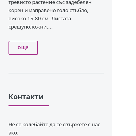
тревисто растение със задебелен
корен и изправено го­ло стъбло,
високо 15-80 см. Листата
срещуположни,...
ОЩЕ
Контакти
Не се колебайте да се свържете с нас
ако: