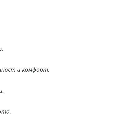
о.
чност и комфорт.
и.
ото.