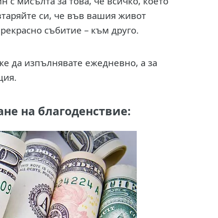
 с мисълта за това, че всичко, което
втаряйте си, че във вашия живот
прекрасно събитие – към друго.
е да изпълнявате ежедневно, а за
ция.
не на благоденствие: