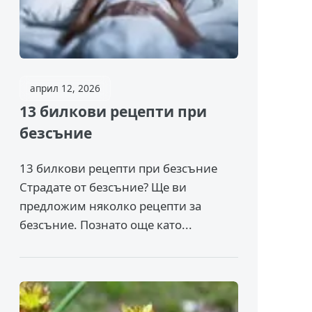
април 12, 2026
13 билкови рецепти при
безсъние
13 билкови рецепти при безсъние
Страдате от безсъние? Ще ви
предложим няколко рецепти за
безсъние. Познато още като...