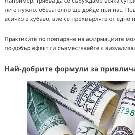
Например, трябва да се събуждаме всяка сутрин
ни е нужно, обезателно ще дойде при нас. По
всичко е хубаво, вие се прехвърляте от едно 
Практиките по повтаряне на афирмациите мож
по-добър ефект ги съвместявайте с визуализа
Най-добрите формули за привлича