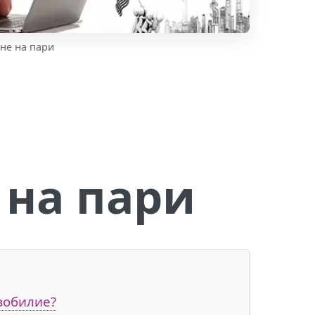
не на пари
 на пари
изобилие?