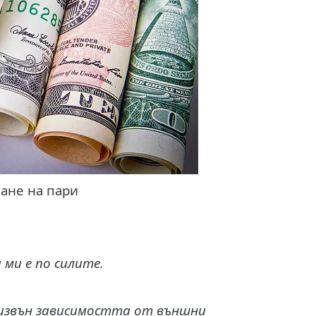
ане на пари
 ми е по силите.
 извън зависимостта от външни