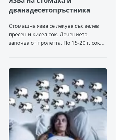
Язва на стомаха и
дванадесетопръстника
Стомашна язва се лекува със зелев
пресен и кисел сок. Лечението
започва от пролетта. По 15-20 г. сок...