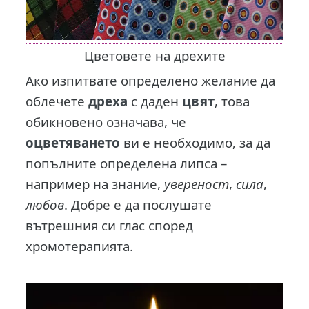
Цветовете на дрехите
Ако изпитвате определено желание да
облечете
дреха
с даден
цвят
, това
обикновено означава, че
оцветяването
ви е необходимо, за да
попълните определена липса –
например на знание,
увереност
,
сила
,
любов
. Добре е да послушате
вътрешния си глас според
хромотерапията.