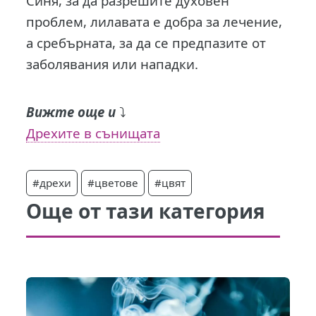
Синя, за да разрешите духовен
проблем, лилавата е добра за лечение,
а сребърната, за да се предпазите от
заболявания или нападки.
Вижте още и
⤵️
Дрехите в сънищата
#дрехи
#цветове
#цвят
Още от тази категория