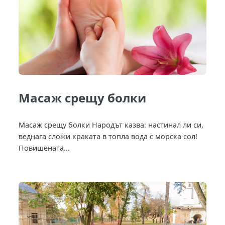
Масаж срещу болки
Масаж срещу болки Народът казва: настинал ли си,
веднага сложи краката в топла вода с морска сол!
Повишената...