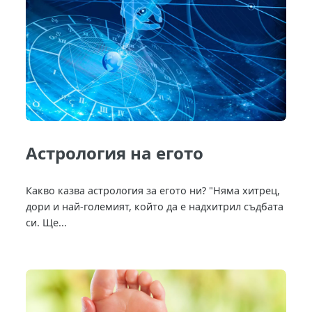
Астрология на егото
Какво казва астрология за егото ни? "Няма хитрец,
дори и най-големият, който да е надхитрил съдбата
си. Ще...