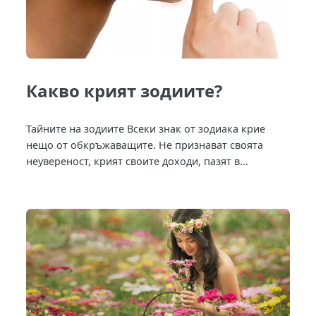
Какво крият зодиите?
Тайните на зодиите Всеки знак от зодиака крие
нещо от обкръжаващите. Не признават своята
неувереност, крият своите доходи, пазят в...