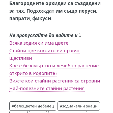
Благородните орхидеи са създадени
за тях. Подхождат им също перуси,
папрати, фикуси
.
Не пропускайте да видите и
⤵️
Всяка зодия си има цвете
Стайни цветя които ви правят
щастливи
Koe e безсмъртно и лечебно растение
открито в Родопите?
Вижте кои стайни растения са отровни
Най-полезните стайни растения
#белоцветен дебелец
#зодиакални знаци