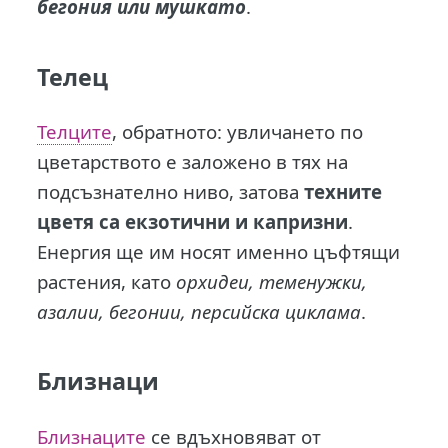
бегония или мушкато
.
Телец
Телците
, обратното: увличането по
цветарството е заложено в тях на
подсъзнателно ниво, затова
техните
цветя са екзотични и капризни
.
Енергия ще им носят именно цъфтящи
растения, като
орхидеи, теменужки,
азалии, бегонии, персийска циклама
.
Близнаци
Близнаците
се вдъхновяват от