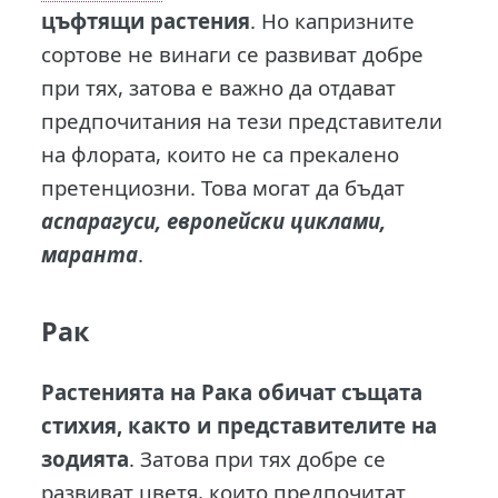
цъфтящи растения
. Но капризните
сортове не винаги се развиват добре
при тях, затова е важно да отдават
предпочитания на тези представители
на флората, които не са прекалено
претенциозни. Това могат да бъдат
аспарагуси, европейски циклами,
маранта
.
Рак
Растенията на Рака обичат същата
стихия, както и представителите на
зодията
. Затова при тях добре се
развиват цветя, които предпочитат