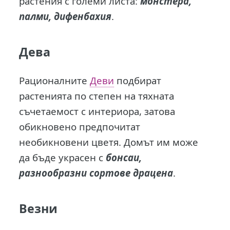
растения с големи листа:
монстера,
палми, дифенбахия
.
Дева
Рационалните
Деви
подбират
растенията по степен на тяхната
съчетаемост с интериора, затова
обикновено предпочитат
необикновени цветя. Домът им може
да бъде украсен с
бонсаи,
разнообразни сортове драцена
.
Везни