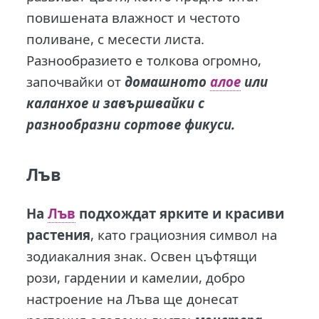
повишената влажност и честото
поливане, с месести листа.
Разнообразието е толкова огромно,
започвайки от
домашното
алое
или
каланхое и завършвайки с
разнообразни сортове фикуси.
Лъв
На
Лъв
подхождат ярките и красиви
растения
, като грациозния символ на
зодиакалния знак. Освен цъфтящи
рози, гардении и камелии, добро
настроение на Лъва ще донесат