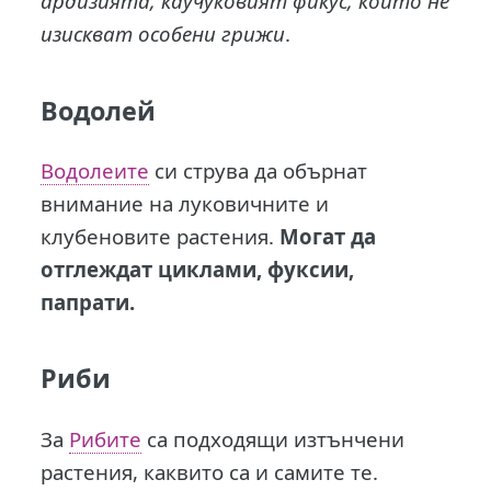
ардизията, каучуковият фикус, които не
изискват особени грижи
.
Водолей
Водолеите
си струва да обърнат
внимание на луковичните и
клубеновите растения.
Могат да
отглеждат циклами, фуксии,
папрати.
Риби
За
Рибите
са подходящи изтънчени
растения, каквито са и самите те.