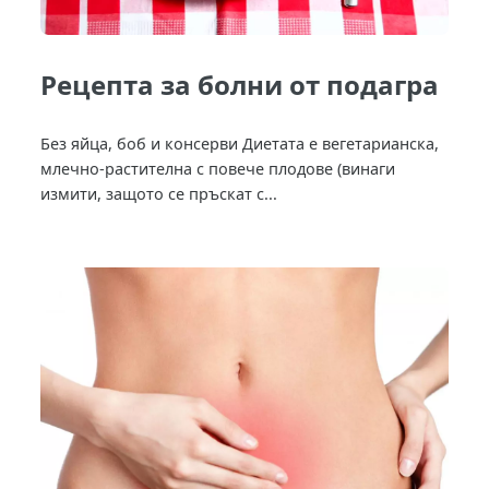
Рецепта за болни от подагра
Без яйца, боб и консерви Диетата е вегетарианска,
млечно-растителна с повече плодове (винаги
измити, защото се пръскат с...