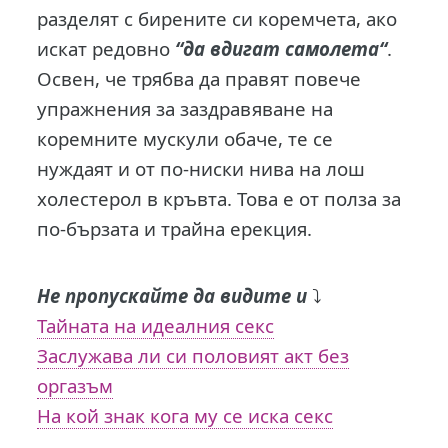
разделят с бирените си коремчета, ако
искат редовно
“да вдигат самолета“
.
Освен, че трябва да правят повече
упражнения за заздравяване на
коремните мускули обаче, те се
нуждаят и от по-ниски нива на лош
холестерол в кръвта. Това е от полза за
по-бързата и трайна ерекция.
Не пропускайте да видите и
⤵️
Тайната на идеалния секс
Заслужава ли си половият акт без
оргазъм
На кой знак кога му се иска секс