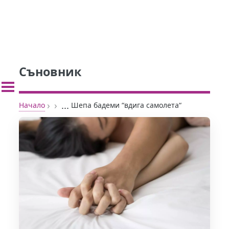
Съновник
›
›
...
Начало
Шепа бадеми “вдига самолета“