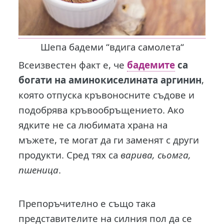
Шепа бадеми “вдига самолета“
Всеизвестен факт е, че
бадемите
са
богати на аминокиселината аргинин
,
която отпуска кръвоносните съдове и
подобрява кръвообръщението. Ако
ядките не са любимата храна на
мъжете, те могат да ги заменят с други
продукти. Сред тях са
варива, сьомга,
пшеница
.
Препоръчително е също така
представителите на силния пол да се