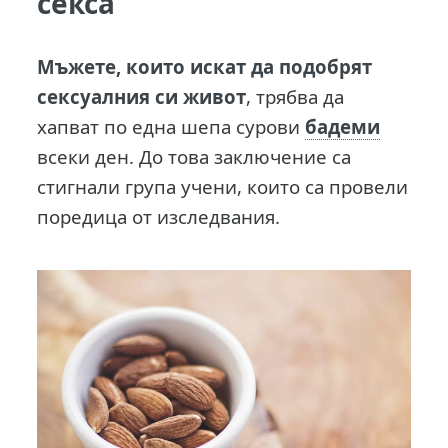
секса
Мъжете, които искат да подобрят
сексуалния си живот
, трябва да
хапват по една шепа сурови
бадеми
всеки ден. До това заключение са
стигнали група учени, които са провели
поредица от изследвания.