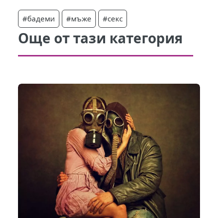
#бадеми
#мъже
#секс
Още от тази категория