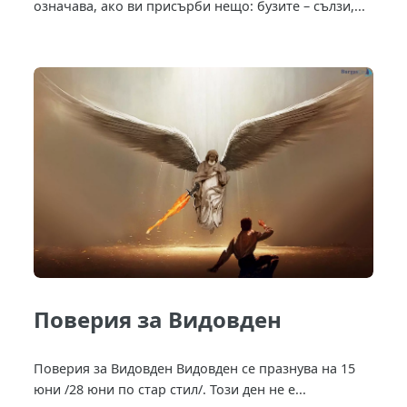
означава, ако ви присърби нещо: бузите – сълзи,...
Поверия за Видовден
Поверия за Видовден Видовден се празнува на 15
юни /28 юни по стар стил/. Този ден не е...