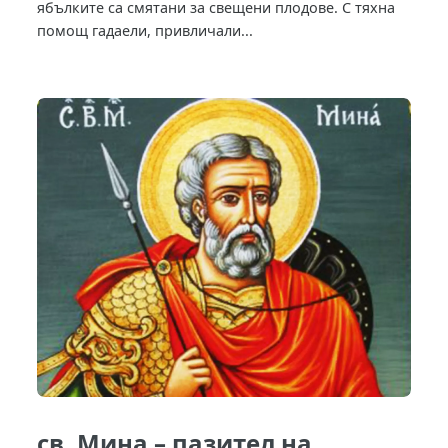
ябълките са смятани за свещени плодове. С тяхна
помощ гадаели, привличали...
св. Мина – пазител на