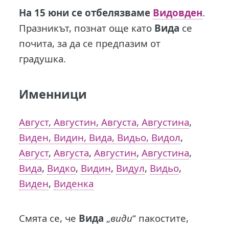
Н
а 15 юни се отбелязваме
Видовден
.
Празникът, познат още като
Вида
се
почита, за да се предпазим от
градушка.
Именници
Август, Августин, Августа, Августина
,
Виден, Видин, Вида, Видьо, Видол
,
Август
,
Августа
,
Августин
,
Августина
,
Вида
,
Видко
,
Видин
,
Видул
,
Видьо
,
Виден
,
Виденка
Смята се, че
Вида
„
види
“ пакостите,