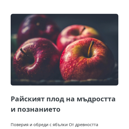
Райският плод на мъдростта
и познанието
Поверия и обреди с ябълки От древността