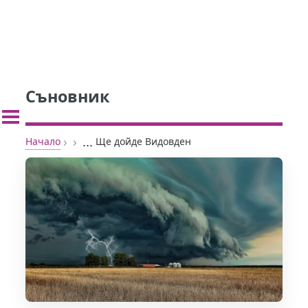
Съновник
›
›
...
Начало
Ще дойде Видовден