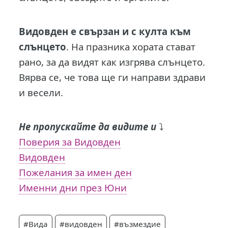
Видовден е свързан и с култа към
слънцето
. На празника хората стават
рано, за да видят как изгрява слънцето.
Вярва се, че това ще ги направи здрави
и весели.
Не пропускайте да видите и
⤵️
Поверия за Видовден
Видовден
Пожелания за имен ден
Именни дни през Юни
#Вида
#видовден
#възмездие