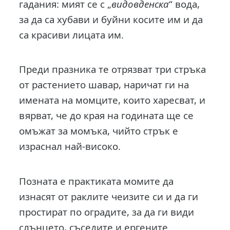
гадания: мият се с „
видовденска
“ вода,
за да са хубави и буйни косите им и да
са красиви лицата им.
Преди празника те отрязват три стръка
от растението шавар, наричат ги на
имената на момците, които харесват, и
вярват, че до края на годината ще се
омъжат за момъка, чийто стрък е
израснал най-високо.
Позната е практиката момите да
изнасят от раклите чеизите си и да ги
простират по оградите, за да ги види
слънцето, съседите и ергените.