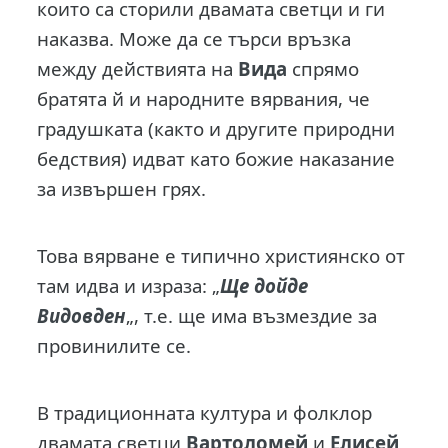
които са сторили двамата светци и ги
наказва. Може да се търси връзка
между действията на
Вида
спрямо
братята й и народните вярвания, че
градушката (както и другите природни
бедствия) идват като божие наказание
за извършен грях.
Това вярване е типично християнско от
там идва и израза: „
Ще дойде
Видовден
„, т.е. ще има възмездие за
провинилите се.
В традиционната култура и фолклор
двамата светци
Вартоломей
и
Елисей