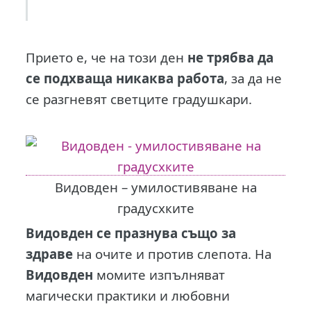
Прието е, че на този ден
не трябва да
се подхваща никаква работа
, за да не
се разгневят светците градушкари.
Видовден – умилостивяване на
градусхките
Видовден се празнува също за
здраве
на очите и против слепота. На
Видовден
момите изпълняват
магически практики и любовни