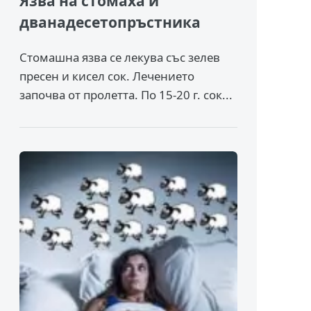
Язва на стомаха и
дванадесетопръстника
Стомашна язва се лекува със зелев
пресен и кисел сок. Лечението
започва от пролетта. По 15-20 г. сок...