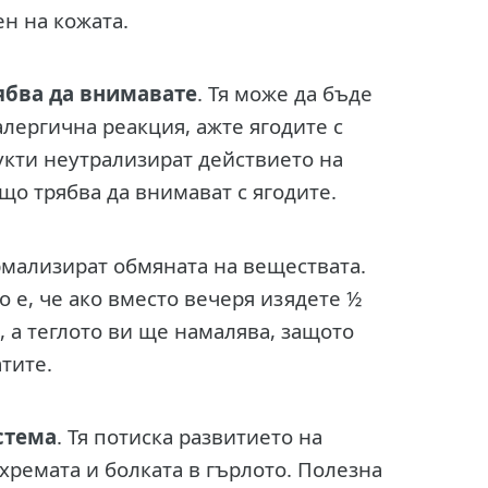
н на кожата.
рябва да внимавате
. Тя може да бъде
алергична реакция, ажте ягодите с
укти неутрализират действието на
ъщо трябва да внимават с ягодите.
ормализират обмяната на веществата.
 е, че ако вместо вечеря изядете ½
, а теглото ви ще намалява, защото
тите.
стема
. Тя потиска развитието на
хремата и болката в гърлото. Полезна