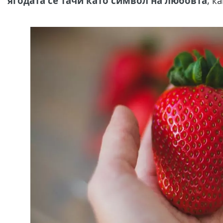
ягодата се тачи като символ на любовта
, к