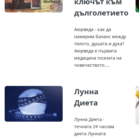
ключът към
дълголетието
Аюрведа - как да
намерим баланс между
тялото, душата и духа?
Аюрведа е първата
медицина позната на
човечеството....
Лунна
Диета
Лунна Диета -
течната 24 часова
диета Лунната