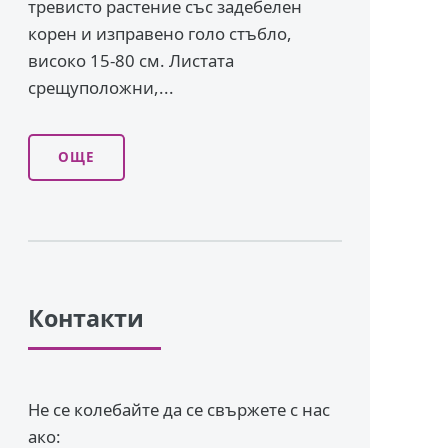
тревисто растение със задебелен
корен и изправено го­ло стъбло,
високо 15-80 см. Листата
срещуположни,...
ОЩЕ
Контакти
Не се колебайте да се свържете с нас
ако: