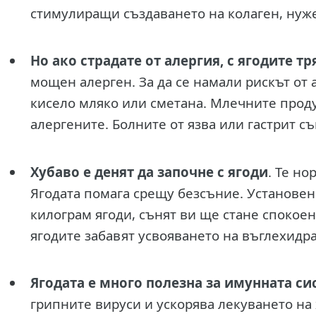
стимулиращи създаването на колаген, нуже
Но ако страдате от алергия, с ягодите т
мощен алерген. За да се намали рискът от 
кисело мляко или сметана. Млечните прод
алергените. Болните от язва или гастрит с
Хубаво е денят да започне с ягоди
. Те н
Ягодата помага срещу безсъние. Установено
килограм ягоди, сънят ви ще стане спокоен
ягодите забавят усвояването на въглехидра
Ягодата е много полезна за имунната си
грипните вируси и ускорява лекуването на 