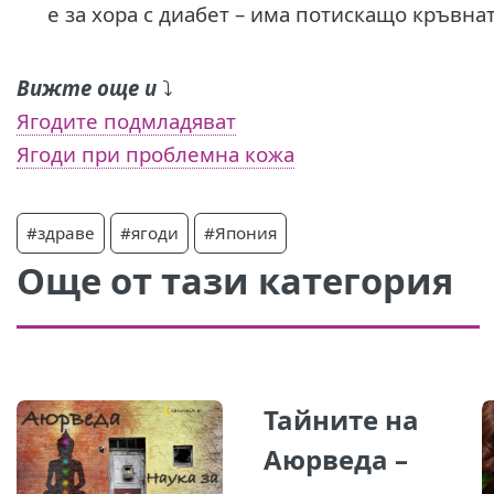
е за хора с диабет – има потискащо кръвнат
Вижте още и
⤵️
Ягодите подмладяват
Ягоди при проблемна кожа
#здраве
#ягоди
#Япония
Още от тази категория
Тайните на
Аюрведа –