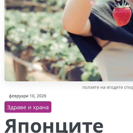
ползите на ягодите спо
февруари 10, 2026
Здраве и храна
Японците