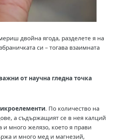
америш двойна ягода, разделете я на
збраничката си – тогава взаимната
важни от научна гледна точка
микроелементи
. По количество на
ове, а съдържащият се в нея калций
а и много желязо, което я прави
ържа и много мед и магнезий,