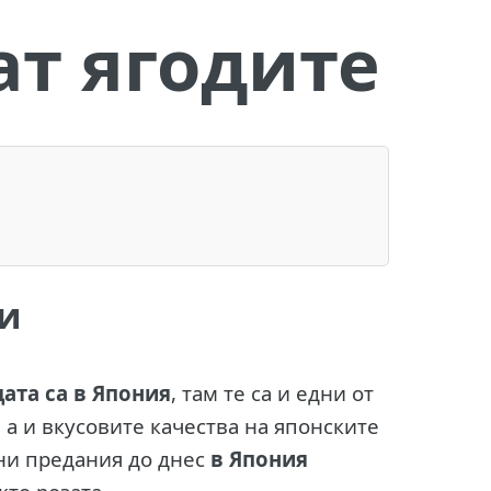
т ягодите
ни
ата са в Япония
, там те са и едни от
 а и вкусовите качества на японските
вни предания до днес
в Япония