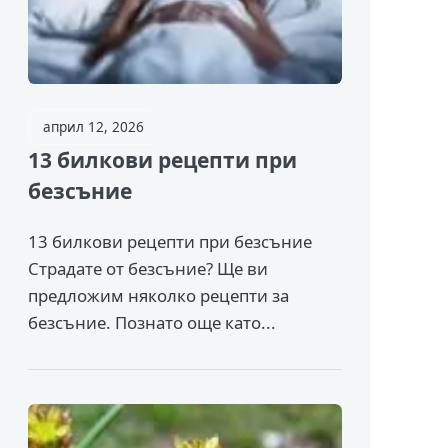
април 12, 2026
13 билкови рецепти при
безсъние
13 билкови рецепти при безсъние
Страдате от безсъние? Ще ви
предложим няколко рецепти за
безсъние. Познато още като...