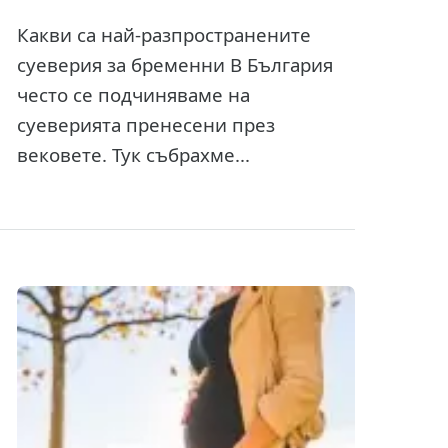
Какви са най-разпространените
суеверия за бременни В България
често се подчиняваме на
суеверията пренесени през
вековете. Тук събрахме...