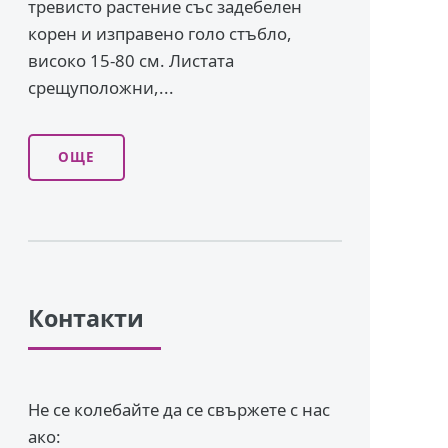
тревисто растение със задебелен
корен и изправено го­ло стъбло,
високо 15-80 см. Листата
срещуположни,...
ОЩЕ
Контакти
Не се колебайте да се свържете с нас
ако: