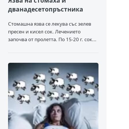
Язва на стомаха и
дванадесетопръстника
Стомашна язва се лекува със зелев
пресен и кисел сок. Лечението
започва от пролетта. По 15-20 г. сок...