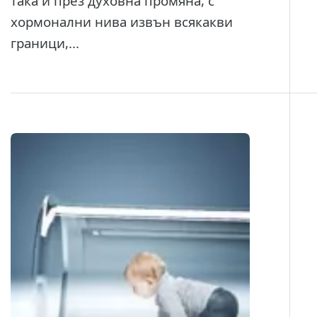
така и през духовна промяна, с
хормонални нива извън всякакви
граници,...