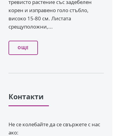
тревисто растение със задебелен
корен и изправено го­ло стъбло,
високо 15-80 см. Листата
срещуположни,...
ОЩЕ
Контакти
Не се колебайте да се свържете с нас
ако: