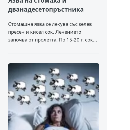
Язва на стомаха и
дванадесетопръстника
Стомашна язва се лекува със зелев
пресен и кисел сок. Лечението
започва от пролетта. По 15-20 г. сок...