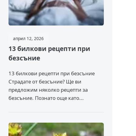
април 12, 2026
13 билкови рецепти при
безсъние
13 билкови рецепти при безсъние
Страдате от безсъние? Ще ви
предложим няколко рецепти за
безсъние. Познато още като...