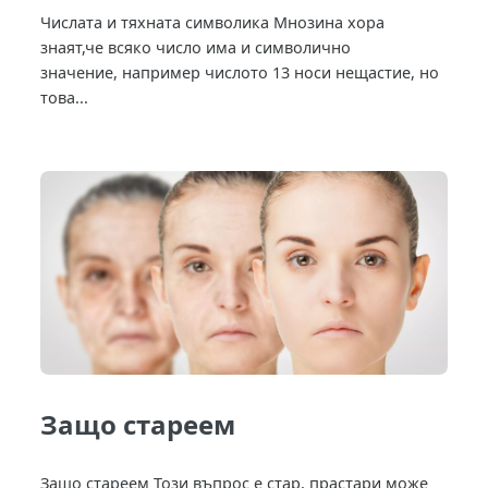
Числата и тяхната символика Мнозина хора
знаят,че всяко число има и символично
значение, например числото 13 носи нещастие, но
това...
Защо стареем
Защо стареем Този въпрос е стар, прастари може