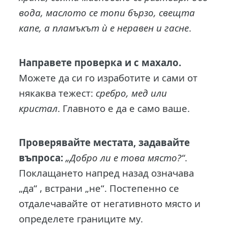
вода, маслото се топи бързо, свещта
капе, а пламъкът ѝ е неравен и гасне
.
Направете проверка и с махало.
Можете да си го изработите и сами от
някаква тежест:
сребро, мед или
кристал
. Главното е да е само ваше.
Проверявайте местата, задавайте
въпроса:
„Добро ли е това място?“
.
Поклащането напред назад означава
„да“ , встрани „не“. Постепенно се
отдалечавайте от негативното място и
определете границите му.