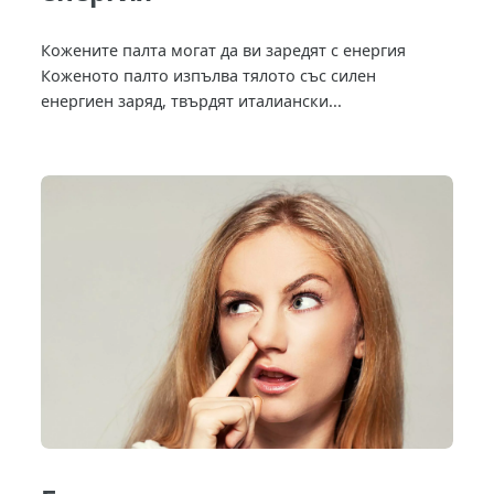
Кожените палта могат да ви заредят с енергия
Коженото палто изпълва тялото със силен
енергиен заряд, твърдят италиански...