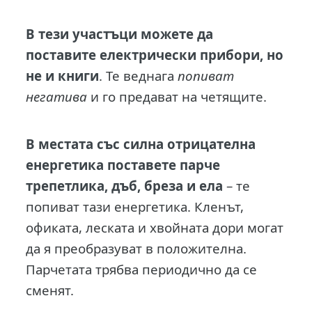
В тези участъци можете да
поставите електрически прибори, но
не и книги
. Те веднага
попиват
негатива
и го предават на четящите.
В местата със силна отрицателна
енергетика поставете парче
трепетлика, дъб, бреза и ела
– те
попиват тази енергетика. Кленът,
офиката, леската и хвойната дори могат
да я преобразуват в положителна.
Парчетата трябва периодично да се
сменят.