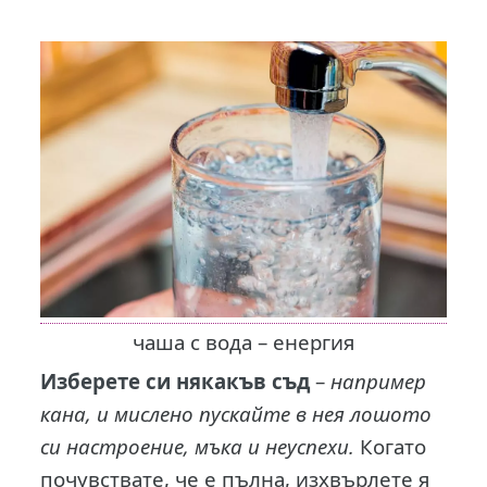
чаша с вода – енергия
Изберете си някакъв съд
–
например
кана, и мислено пускайте в нея лошото
си настроение, мъка и неуспехи.
Когато
почувствате, че е пълна, изхвърлете я