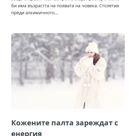
би има възрастта на появата на човека. Столетия
преди алхимичното...
Кожените палта зареждат с
енергия