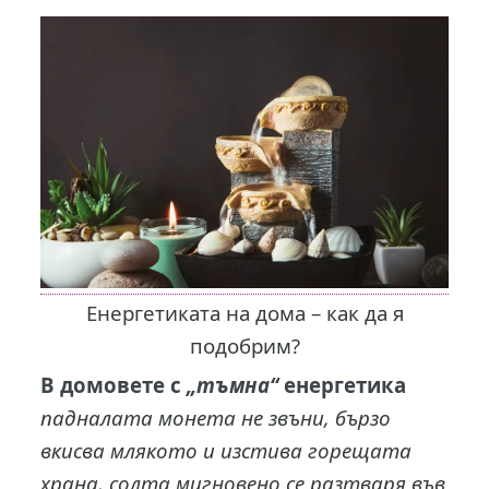
Енергетиката на дома – как да я
подобрим?
В домовете с
„тъмна“
енергетика
падналата монета не звъни, бързо
вкисва млякото и изстива горещата
храна, солта мигновено се разтваря във