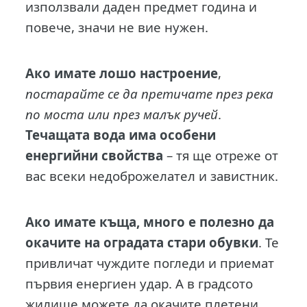
използвали даден предмет година и
повече, значи не вие нужен.
Ако имате лошо настроение
,
постарайте се да претичате през река
по моста или през малък ручей
.
Течащата вода има особени
енергийни свойства
– тя ще отреже от
вас всеки недоброжелател и завистник.
Ако имате къща, много е полезно да
окачите на оградата стари обувки
. Те
привличат чуждите погледи и приемат
първия енергиен удар. А в градсото
жилище можете да окачите плетени