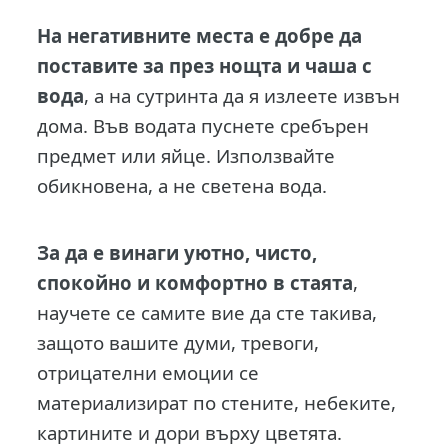
На негативните места е добре да
поставите за през нощта и чаша с
вода
, а на сутринта да я излеете извън
дома. Във водата пуснете сребърен
предмет или яйце. Използвайте
обикновена, а не светена вода.
За да е винаги уютно, чисто,
спокойно и комфортно в стаята
,
научете се самите вие да сте такива,
защото вашите думи, тревоги,
отрицателни емоции се
материализират по стените, небеките,
картините и дори върху цветята.