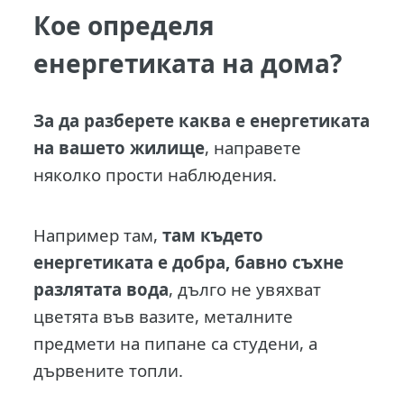
Кое определя
енергетиката на дома?
З
а да разберете каква е енергетиката
на вашето жилище
, направете
няколко прости наблюдения.
Например там,
там където
енергетиката е добра, бавно съхне
разлятата вода
, дълго не увяхват
цветята във вазите, металните
предмети на пипане са студени, а
дървените топли.