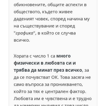
обикновените, общите аспекти в
обществото, където живее
даденият човек, според начина му
на съществувание и според
"
графика
", в който се случва
всичко.
Хората с число 1 са
много
физически в любовта си и
трябва да минат през всичко
, за
да се почувстват ОК. Това засяга не
само въпроса за проникването,
който за тях е централен фактор.
Любовта им е чувствена и е трудно
да намерим индивид с това число,