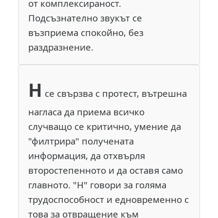
от комплексираност.
Подсъзнателно звукът се
възприема спокойно, без
раздразнение.
Н
се свързва с протест, вътрешна
нагласа да приема всичко
случващо се критично, умение да
"филтрира" получената
информация, да отхвърля
второстепенното и да оставя само
главното. "Н" говори за голяма
трудоспособност и едновременно с
това за отвращение към