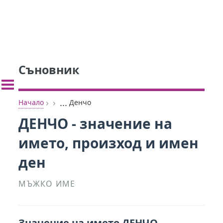
Съновник
›
›
...
Начало
Денчо
ДЕНЧО - значение на
името, произход и имен
ден
МЪЖКО ИМЕ
Значение на името ДЕНЧО