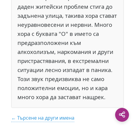
даден житейски проблем стига до
задънена улица, такива хора стават
неуравновесени и нервни. Много
хора с буквата "О" в името са
предразположени към
алкохолизъм, наркомания и други
пристрастявания, в екстремални
ситуации лесно изпадат в паника.
Този звук предизвиква не само
положителни емоции, но и кара
много хора да застават нащрек.
← Търсене на други имена