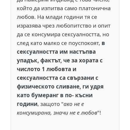
който да изпитва само платонична
любов. На млади години тя се
изразява чрез любопитство и опит
да се консумира сексуалността, но
след като малко се поуспокоят,
в
сексуалността им настъпва
упадък, фактът, че за хората с
числото 1 любовта и
сексуалността са свързани с
физическото сливане, ги удря
като бумеранг в по- късни
години
, защото "
ако не е
консумирана, значи не е любов
"!