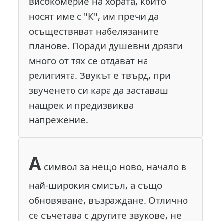
високомерие на хората, които
носят име с "К", им пречи да
осъществяват набелязаните
планове. Поради душевни дрязги
много от тях се отдават на
религията. Звукът е твърд, при
звученето си кара да заставаш
нащрек и предизвиква
напрежение.
А
символ за нещо ново, начало в
най-широкия смисъл, а също
обновяване, възраждане. Отлично
се съчетава с другите звукове, не