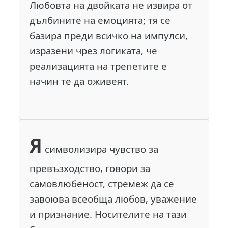
Любовта на двойката не извира от
дълбините на емоцията; тя се
базира преди всичко на импулси,
изразени чрез логиката, че
реализацията на трепетите е
начин те да оживеят.
Я
символизира чувство за
превъзходство, говори за
самовлюбеност, стремеж да се
завоюва всеобща любов, уважение
и признание. Носителите на тази