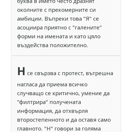
буква в името често дразнят
околните с прекомерните си
амбиции. Въпреки това "Я" се
асоциира приятно с "галените"
форми на имената и като цяло
въздейства положително.
Н
се свързва с протест, вътрешна
нагласа да приема всичко
случващо се критично, умение да
"филтрира" получената
информация, да отхвърля
второстепенното и да оставя само
главното. "Н" говори за голяма