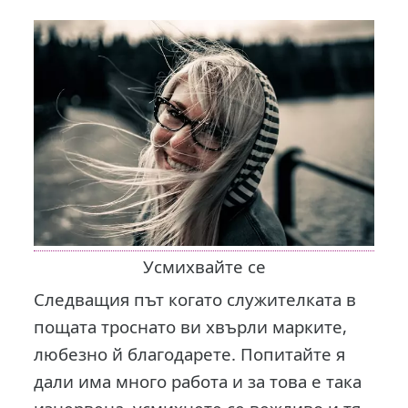
Усмихвайте се
Следващия път когато служителката в
пощата троснато ви хвърли марките,
любезно й благодарете. Попитайте я
дали има много работа и за това е така