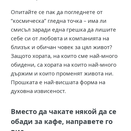
Опитайте се пак да погледнете от
“космическа” гледна точка – има ли
смисъл заради една грешка да лишите
себе си от любовта и компанията на
близък и обичан човек за цял живот?
Защото хората, на които сме най-много
обидени, са хората на които най-много
държим и които променят живота ни.
Прошката е най-висшата форма на
духовна извисеност.
Вместо да чакате някой да се
обади за кафе, направете го