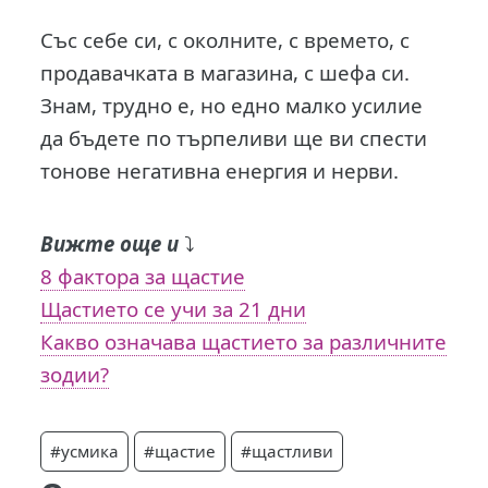
Със себе си, с околните, с времето, с
продавачката в магазина, с шефа си.
Знам, трудно е, но едно малко усилие
да бъдете по търпеливи ще ви спести
тонове негативна енергия и нерви.
Вижте още и
⤵️
8 фактора за щастие
Щастието се учи за 21 дни
Какво означава щастието за различните
зодии?
#усмика
#щастие
#щастливи