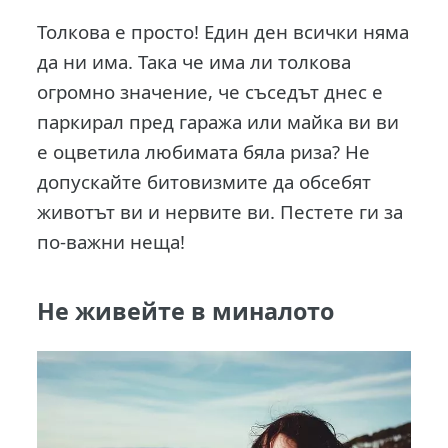
Толкова е просто! Един ден всички няма
да ни има. Така че има ли толкова
огромно значение, че съседът днес е
паркирал пред гаража или майка ви ви
е оцветила любимата бяла риза? Не
допускайте битовизмите да обсебят
животът ви и нервите ви. Пестете ги за
по-важни неща!
Не живейте в миналото