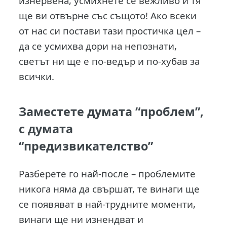
изнервена, усмихнете се вежливо и тя
ще ви отвърне със същото! Ако всеки
от нас си постави тази простичка цел –
да се усмихва дори на непознати,
светът ни ще е по-ведър и по-хубав за
всички.
Заместете думата “проблем”,
с думата
“предизвикателство”
Разберете го най-после – проблемите
никога няма да свършат, те винаги ще
се появяват в най-трудните моменти,
винаги ще ни изнендват и