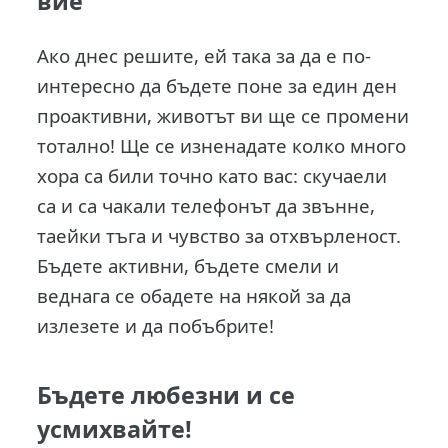
вие
Ако днес решите, ей така за да е по-
интересно да бъдете поне за един ден
проактивни, животът ви ще се промени
тотално! Ще се изненадате колко много
хора са били точно като вас: скучаели
са и са чакали телефонът да звънне,
таейки тъга и чувство за отхвърленост.
Бъдете активни, бъдете смели и
веднага се обадете на някой за да
излезете и да побъбрите!
Бъдете любезни и се
усмихвайте!