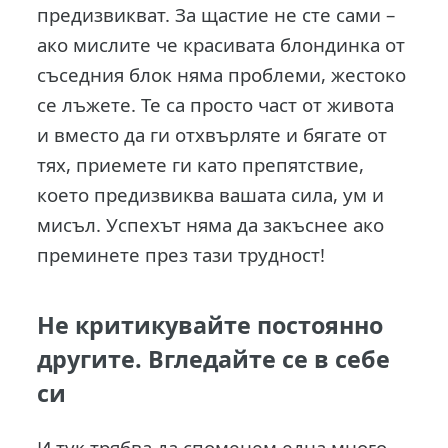
предизвикват. За щастие не сте сами –
ако мислите че красивата блондинка от
съседния блок няма проблеми, жестоко
се лъжете. Те са просто част от живота
и вместо да ги отхвърляте и бягате от
тях, приемете ги като препятствие,
което предизвиква вашата сила, ум и
мисъл. Успехът няма да закъснее ако
преминете през тази трудност!
Не критикувайте постоянно
другите. Вгледайте се в себе
си
И тук трябва да споменем една много