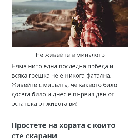
Не живейте в миналото
Няма нито една последна победа и
всяка грешка не е никога фатална.
Живейте с мисълта, че каквото било
досега било и днес е първия ден от
остатъка от живота ви!
Простете на хората с които
сте скарани