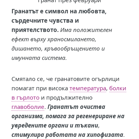
Гранатът е символ на любовта,
сърдечните чувства и
приятелството.
Има положителен
ефект върху храносмилането,
дишането, кръвообръщението и
имунната система.
Смятало се, че гранатовите огърлици
помагат при висока
температура
,
болки
в гърлото
и продължително
главоболие
.
Гранатът очиства
организма, помага за регенериране на
увредените органи и тъкани
,
стимулира работата на хипофизата
.