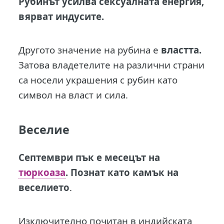
Рубинът усилва сексуалната енергия,
вярват индусите.
Другото значение на рубина е
властта.
Затова владетелите на различни страни
са носели украшения с рубин като
символ на власт и сила.
Веселие
Септември пък е месецът на
тюркоаза
. Познат като камък на
веселието
.
Изключително почитан в индийската