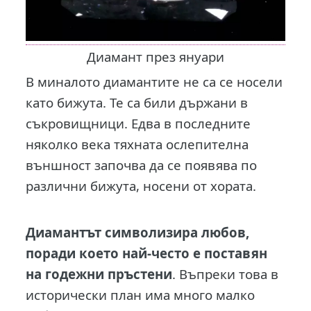
Диамант през януари
В миналото диамантите не са се носели
като бижута. Те са били държани в
съкровищници. Едва в последните
няколко века тяхната ослепителна
външност започва да се появява по
различни бижута, носени от хората.
Диамантът символизира любов,
поради което най-често е поставян
на годежни пръстени
. Въпреки това в
исторически план има много малко