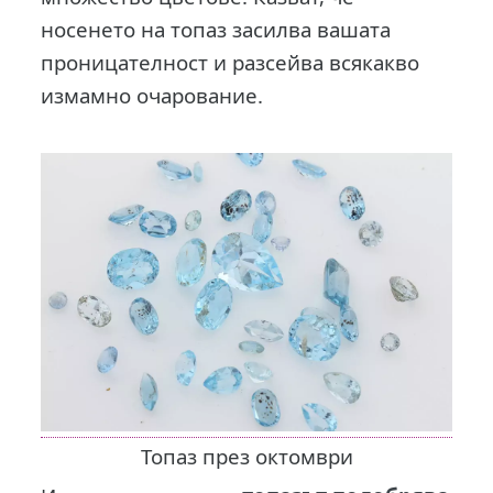
носенето на топаз засилва вашата
проницателност и разсейва всякакво
измамно очарование.
Топаз през октомври