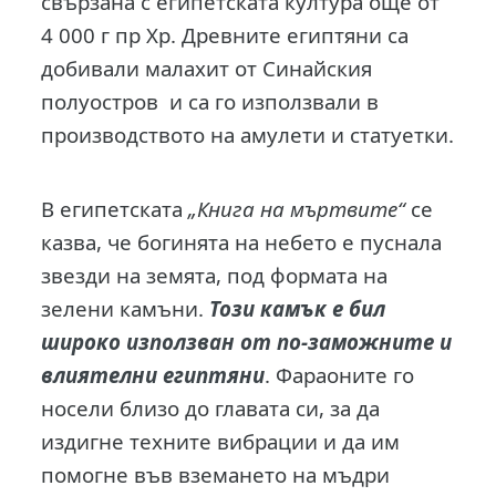
свързана с египетската култура още от
4 000 г пр Хр. Древните египтяни са
добивали малахит от Синайския
полуостров и са го използвали в
производството на амулети и статуетки.
В египетската
„Книга на мъртвите“
се
казва, че богинята на небето е пуснала
звезди на земята, под формата на
зелени камъни.
Този камък е бил
широко използван от по-заможните и
влиятелни египтяни
. Фараоните го
носели близо до главата си, за да
издигне техните вибрации и да им
помогне във вземането на мъдри