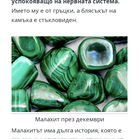
успокояващо на нервната
система.
Името му е от гръцки, а блясъкът на
камъка е стъкловиден.
Малахит през декември
Малахитът има дълга история, която е