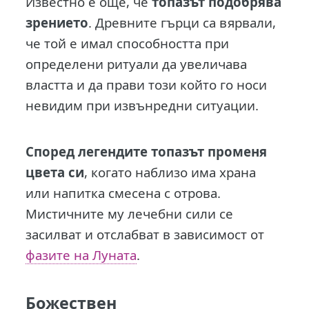
Известно е още, че
топазът подобрява
зрението
. Древните гърци са вярвали,
че той е имал способността при
определени ритуали да увеличава
властта и да прави този който го носи
невидим при извънредни ситуации.
Според легендите топазът променя
цвета си
, когато наблизо има храна
или напитка смесена с отрова.
Мистичните му лечебни сили се
засилват и отслабват в зависимост от
фазите на Луната
.
Божествен