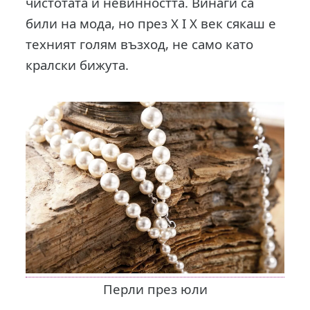
чистотата и невинността. Винаги са
били на мода, но през Х I X век сякаш е
техният голям възход, не само като
кралски бижута.
Перли през юли