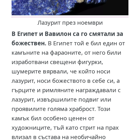
Лазурит през ноември
В Египет и Вавилон са го смятали за
божествен.
В Египет той е бил един от
камъните на фараоните, от него били
изработвани свещени фигурки,
шумерите вярвали, че който носи
лазурит, носи божеството в себе си, а
гърците и римляните награждавали с
лазурит, извършилите подвиг или
проявилите голяма храброст. Този
камък бил особено ценен от
художниците, тъй като стрит на прах
влизал в състава на необичайно