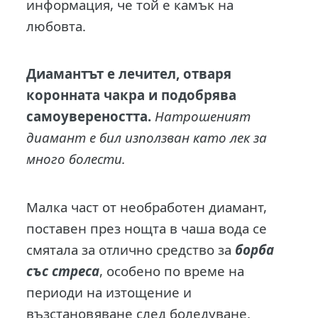
информация, че той е камък на
любовта.
Диамантът е лечител, отваря
коронната чакра и подобрява
самоувереността.
Натрошеният
диамант е бил използван като лек за
много болести.
Малка част от необработен диамант,
поставен през нощта в чаша вода се
смятала за отлично средство за
борба
със стреса
, особено по време на
периоди на изтощение и
възстановяване след боледуване.