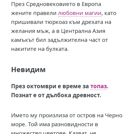
През Средновековието в Европа
жените правели
любовни магии
, като
пришивали тюркоаз към дрехата на
желания мъж, а в Централна Азия
камъкът бил задължителна част от
накитите на булката.
Невидим
През октомври е време за
топаз
.
Познат е от дълбока древност.
Името му произлиза от остров на Черно
море. Той има разновидности в
множество цветове. Казват, че