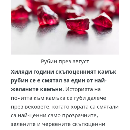
Рубин през август
Хиляди години скъпоценният камък
рубин се е смятал за един от най-
желаните камъни.
Историята на
почитта към камъка се губи далече
през вековете, когато хората са смятали
са най-ценни само прозрачните,
зелените и червените скъпоценни