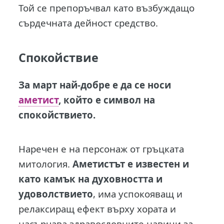
Той се препоръчвал като възбуждащо
сърдечната дейност средство.
Спокойствие
За март най-добре е да се носи
аметист
, който е символ на
спокойствието.
Наречен е на персонаж от гръцката
митология.
Аметистът е известен и
като камък на духовността и
удоволствието
, има успокояващ и
релаксиращ ефект върху хората и
насърчава здравословните навици за