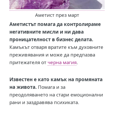
Аметист през март
Аметистът помага да контролираме
негативните мисли и ни дава
проницателност в бизнес делата.
Камъкът отваря вратите към духовните
преживявания и може да предпазва
притежателя от
черна магия
.
Известен е като камък на промяната
на живота.
Помага и за
преодоляването на стари емоционални
рани и заздравява психиката.