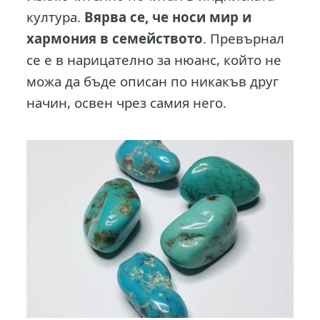
култура.
Вярва се, че носи мир и
хармония в семейството
. Превърнал
се е в нарицателно за нюанс, който не
можа да бъде описан по никакъв друг
начин, освен чрез самия него.