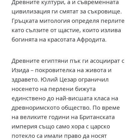
Древните култури, а и съвременната
цивилизация ги смятат за съкровище.
Гръцката митология определя перлите
като сълзите от щастие, които излива
богинята на красотата Афродита.
Древните египтяни пък ги асоциират с
Изида – покровителка на живота и
здравето. Юлий Цезар ограничил
носенето на перлени бижута
единствено до най-висшата класа на
древноримското общество. По време
на великите години на Британската
империя също само хора с царско
потекло са имали право да носят