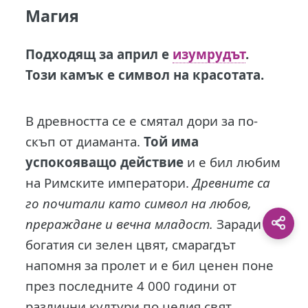
Магия
Подходящ за април е
изумрудът
.
Този камък е символ на красотата.
В древността се е смятал дори за по-
скъп от диаманта.
Той има
успокояващо действие
и е бил любим
на Римските императори.
Древните са
го почитали като символ на любов,
прераждане и вечна младост.
Заради
богатия си зелен цвят, смарагдът
напомня за пролет и е бил ценен поне
през последните 4 000 години от
различни култури по целия свят.