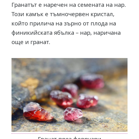
Гранатът е наречен на семената на нар.
Този камък е тъмночервен кристал,
който прилича на зърно от плода на
финикийската ябълка – нар, наричана
още и гранат.
Гранат през февруари