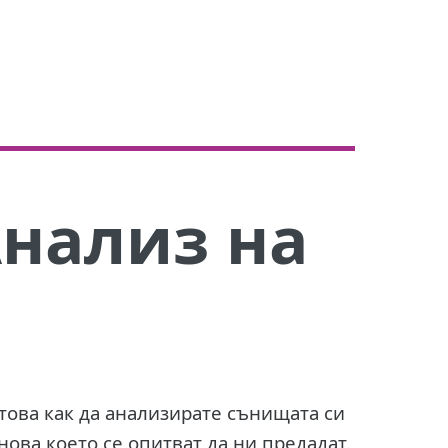
нализ на
 това как да анализирате сънищата си
нова което се опитват да ни предадат.