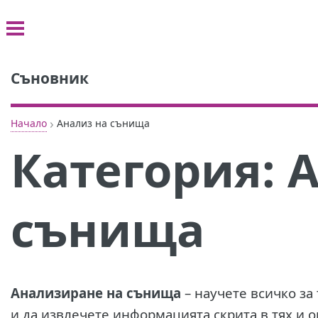
Съновник
›
Начало
Анализ на сънища
Категория:
А
сънища
Анализиране на сънища
– научете всичко за
и да извлечете информацията скрита в тях и о