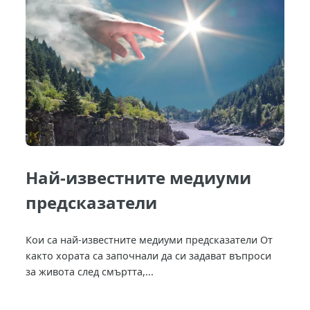
Най-известните медиуми
предсказатели
Кои са най-известните медиуми предсказатели От
както хората са започнали да си задават въпроси
за живота след смъртта,...