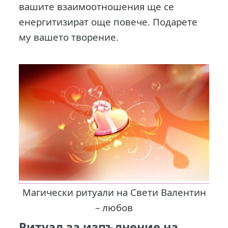
вашите взаимоотношения ще се
енергитизират още повече. Подарете
му вашето творение.
Магически ритуали на Свети Валентин
– любов
Ритуал за изпълнение на