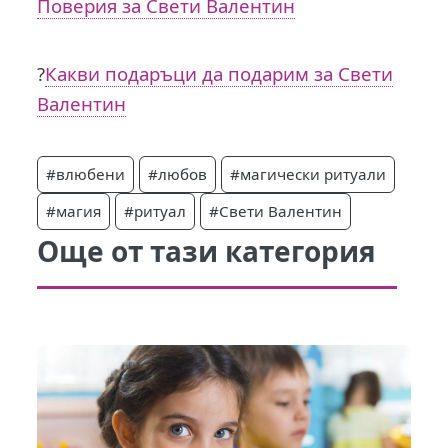
Поверия за Свети Валентин
?
Какви подаръци да подарим за Свети
Валентин
#влюбени
#любов
#магически ритуали
#магия
#ритуал
#Свети Валентин
Още от тази категория