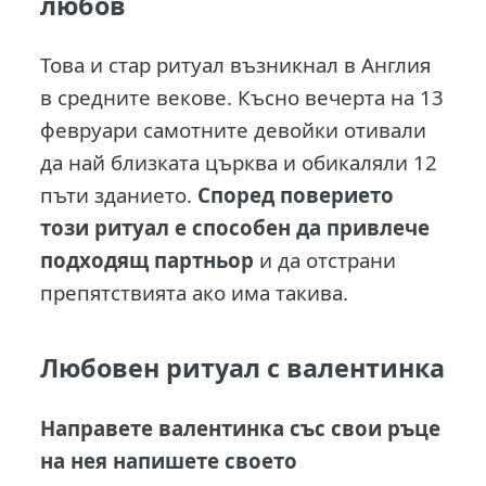
любов
Това и стар ритуал възникнал в Англия
в средните векове. Късно вечерта на 13
февруари самотните девойки отивали
да най близката църква и обикаляли 12
пъти зданието.
Според поверието
този ритуал е способен да привлече
подходящ партньор
и да отстрани
препятствията ако има такива.
Любовен ритуал с валентинка
Направете валентинка със свои ръце
на нея напишете своето