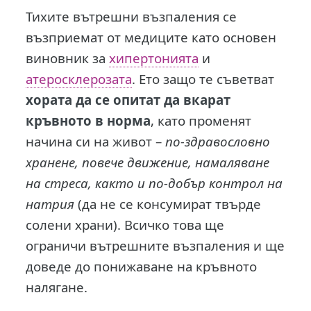
Тихите вътрешни възпаления се
възприемат от медиците като основен
виновник за
хипертонията
и
атеросклерозата
. Ето защо те съветват
хората да се опитат да вкарат
кръвното в норма
, като променят
начина си на живот –
по-здравословно
хранене, повече движение, намаляване
на стреса, както и по-добър контрол на
натрия
(да не се консумират твърде
солени храни). Всичко това ще
ограничи вътрешните възпаления и ще
доведе до понижаване на кръвното
налягане.