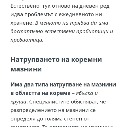
Естествено, тук отново на дневен ред
идва проблемът с ежедневното ни
хранене.
В менюто ни трябва да има
достатъчно естествени пробиотици и
пребиотици.
Натрупването на коремни
мазнини
Има два типа натрупване на мазнини
в областта на корема
–
ябълка и
круша
. Специалистите обясняват, че
разпределението на мазнини се
определя до голяма степен от
генетиката. Те припомнят, че излишни