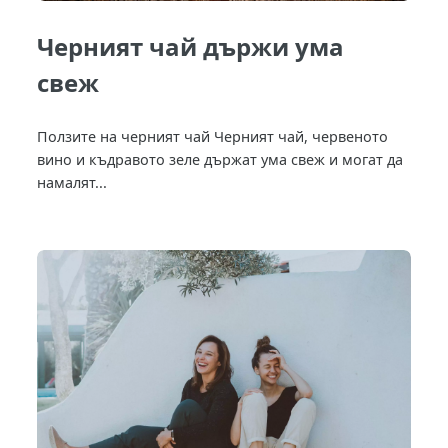
Черният чай държи ума
свеж
Ползите на черният чай Черният чай, червеното
вино и къдравото зеле държат ума свеж и могат да
намалят...