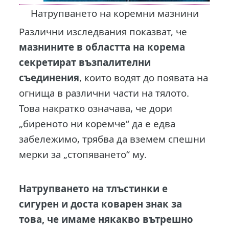
Натрупването на коремни мазнини
Различни изследвания показват, че
мазнините в областта на корема
секретират възпалителни
съединения
, които водят до появата на
огнища в различни части на тялото.
Това накратко означава, че дори
„биреното ни коремче“ да е едва
забележимо, трябва да вземем спешни
мерки за „стопяването“ му.
Натрупването на тлъстинки е
сигурен и доста коварен знак за
това, че имаме някакво вътрешно