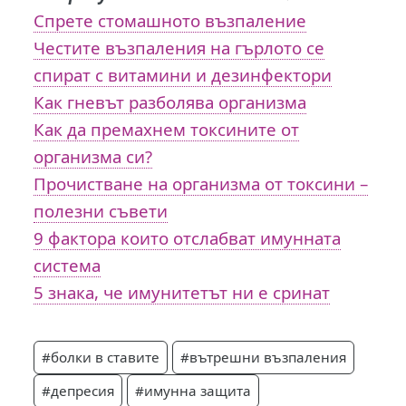
Спрете стомашното възпаление
Честите възпаления на гърлото се
спират с витамини и дезинфектори
Как гневът разболява организма
Как да премахнем токсините от
организма си?
Прочистване на организма от токсини –
полезни съвети
9 фактора които отслабват имунната
система
5 знака, че имунитетът ни е сринат
#болки в ставите
#вътрешни възпаления
#депресия
#имунна защита