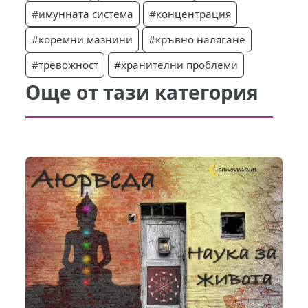
#имунната система
#концентрация
#коремни мазнини
#кръвно налягане
#тревожност
#хранителни проблеми
Още от тази категория