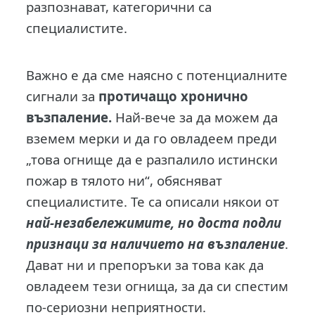
разпознават, категорични са
специалистите.
Важно е да сме наясно с потенциалните
сигнали за
протичащо хронично
възпаление.
Най-вече за да можем да
вземем мерки и да го овладеем преди
„това огнище да е разпалило истински
пожар в тялото ни“, обясняват
специалистите. Те са описали някои от
най-незабележимите, но доста подли
признаци за наличието на възпаление
.
Дават ни и препоръки за това как да
овладеем тези огнища, за да си спестим
по-сериозни неприятности.