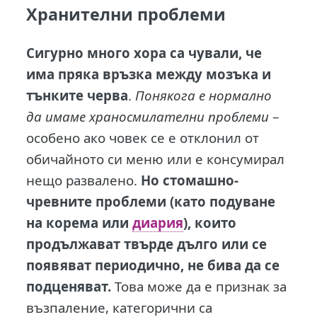
Хранителни проблеми
Сигурно много хора са чували, че
има пряка връзка между мозъка и
тънките черва
.
Понякога е нормално
да имаме храносмилателни проблеми
–
особено ако човек се е отклонил от
обичайното си меню или е консумирал
нещо развалено.
Но стомашно-
чревните проблеми (като подуване
на корема или
диария
), които
продължават твърде дълго или се
появяват периодично, не бива да се
подценяват.
Това може да е признак за
възпаление, категорични са