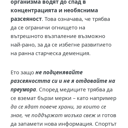
организма водят до спад в
концентрацията и необяснима
разсеяност
. Това означава, че трябва
да се ограничи огнището на
вътрешното възпаление възможно
най-рано, за да се избегне развитието
на ранна старческа деменция.
Ето защо
не подценявайте
разсеяността си и не я отдавайте на
преумора
. Според медиците трябва да
се вземат бързи мерки – като например
да се ядат повече храни, за които се
знае, че поддържат мозъка свеж
и готов
да запамети нова информация. Спортът