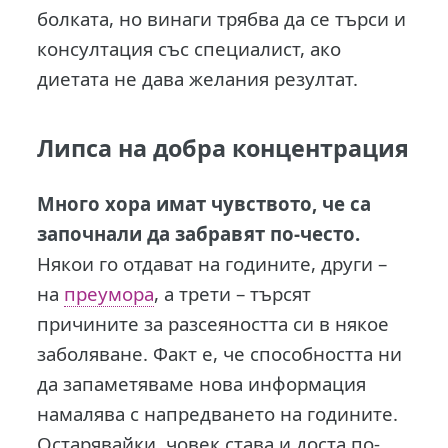
болката, но винаги трябва да се търси и
консултация със специалист, ако
диетата не дава желания резултат.
Липса на добра концентрация
Много хора имат чувството, че са
започнали да забравят по-често.
Някои го отдават на годините, други –
на
преумора
, а трети – търсят
причините за разсеяността си в някое
заболяване. Факт е, че способността ни
да запаметяваме нова информация
намалява с напредването на годините.
Остарявайки, човек става и доста по-