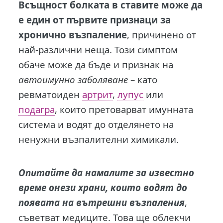
Всъщност болката в ставите може да
е един от първите признаци за
хронично възпаление
, причинено от
най-различни неща. Този симптом
обаче може да бъде и признак на
автоимунно заболяване
– като
ревматоиден
артрит
,
лупус
или
подагра
, които претоварват имунната
система и водят до отделянето на
ненужни възпалителни химикали.
Опитайте да намалите за известно
време онези храни, които водят до
появата на вътрешни възпаления
,
съветват медиците. Това ще облекчи