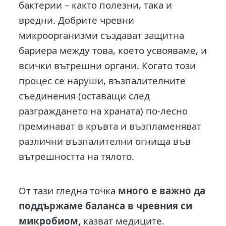
бактерии – както полезни, така и
вредни. Добрите чревни
микроорганизми създават защитна
бариера между това, което усвояваме, и
всички вътрешни органи. Когато този
процес се наруши, възпалителните
съединения (оставащи след
разграждането на храната) по-лесно
преминават в кръвта и възпламеняват
различни възпалителни огнища във
вътрешността на тялото.
От тази гледна точка
много е важно да
поддържаме баланса в чревния си
микробиом,
казват медиците.