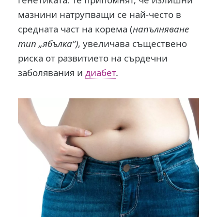
мазнини натрупващи се най-често в
средната част на корема (
напълняване
тип „ябълка“)
, увеличава съществено
риска от развитието на сърдечни
заболявания и
диабет
.