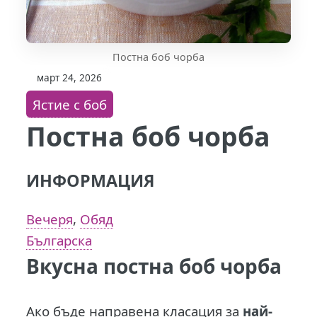
Постна боб чорба
март 24, 2026
Ястие с боб
Постна боб чорба
ИНФОРМАЦИЯ
Вечеря
,
Обяд
Българска
Вкусна постна боб чорба
Ако бъде направена класация за
най-