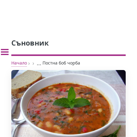
Съновник
›
›
...
Начало
Постна боб чорба