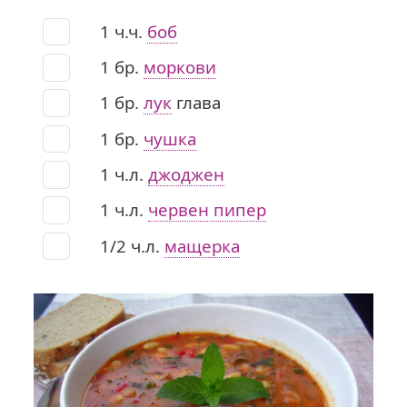
1
ч.ч.
боб
1
бр.
моркови
1
бр.
лук
глава
1
бр.
чушка
1
ч.л.
джоджен
1
ч.л.
червен пипер
1/2
ч.л.
мащерка