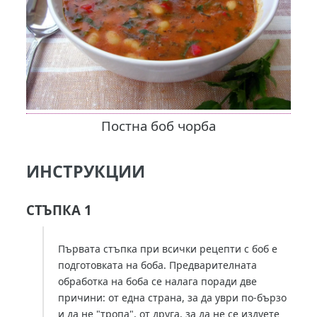
Постна боб чорба
ИНСТРУКЦИИ
СТЪПКА 1
Първата стъпка при всички рецепти с боб е
подготовката на боба. Предварителната
обработка на боба се налага поради две
причини: от една страна, за да уври по-бързо
и да не "тропа", от друга, за да не се издуете