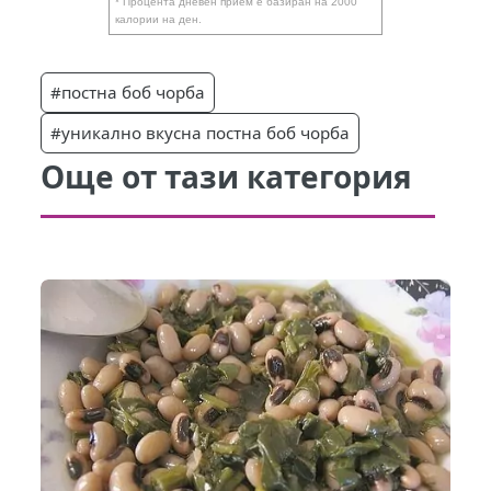
* Процента дневен прием е базиран на 2000
калории на ден.
#постна боб чорба
#уникално вкусна постна боб чорба
Още от тази категория