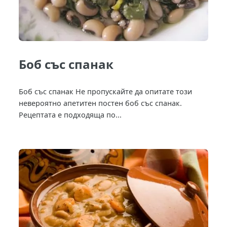
Боб със спанак
Боб със спанак Не пропускайте да опитате този
невероятно апетитен постен боб със спанак.
Рецептата е подходяща по...