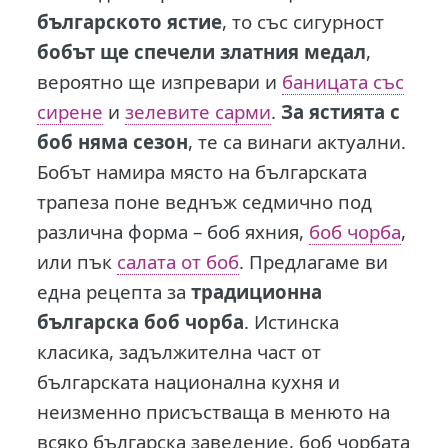
българското ястие
, то със сигурност
бобът ще спечели златния медал
,
вероятно ще изпревари и
баницата със
сирене
и
зелевите сарми
.
За ястията с
боб няма сезон
, те са винаги актуални.
Бобът намира място на българската
трапеза поне веднъж седмично под
различна форма – боб яхния,
боб чорба
,
или пък
салата от боб
. Предлагаме ви
една рецепта за
традиционна
българска боб чорба
. Истинска
класика, задължителна част от
българската национална кухня и
неизменно присъстваща в менюто на
всяко българска заведение, боб чорбата