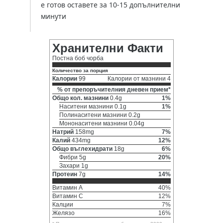
е готов оставете за 10-15 допълнителни
минути
Хранителни Факти
Постна боб чорба
Количество за порция
Калории
99
Калории от мазнини 4
% от препоръчителния дневен прием*
Общо кол. мазнини
0.4g
1%
Наситени мазнини 0.1g
1%
Полинаситени мазнини 0.2g
Мононаситени мазнини 0.04g
Натрий
158mg
7%
Калий
434mg
12%
Общо въглехидрати
18g
6%
Фибри 5g
20%
Захари 1g
Протеин
7g
14%
Витамин A
40%
Витамин C
12%
Калции
7%
Желязо
16%