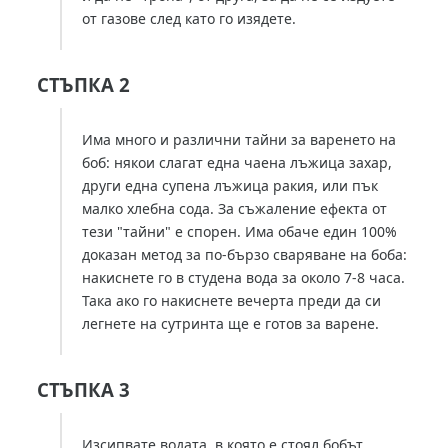
от газове след като го изядете.
СТЪПКА 2
Има много и различни тайни за варенето на
боб: някои слагат една чаена лъжица захар,
други една супена лъжица ракия, или пък
малко хлебна сода. За съжаление ефекта от
тези "тайни" е спорен. Има обаче един 100%
доказан метод за по-бързо сваряване на боба:
накиснете го в студена вода за около 7-8 часа.
Така ако го накиснете вечерта преди да си
легнете на сутринта ще е готов за варене.
СТЪПКА 3
Изсипвате водата, в която е стоял бобът,