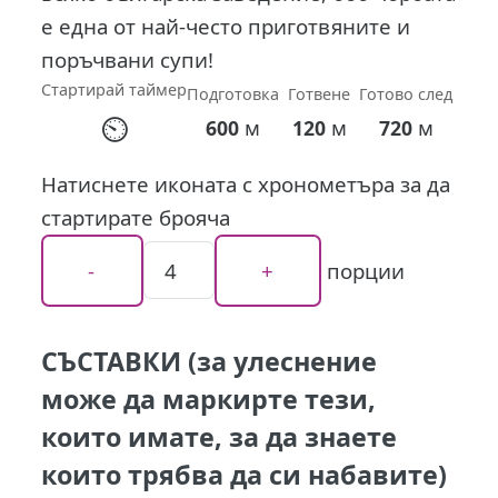
е една от най-често приготвяните и
поръчвани супи!
Стартирай таймер
Подготовка
Готвене
Готово след
⏲
м
м
м
600
120
720
Натиснете иконата с хронометъра за да
стартирате брояча
порции
СЪСТАВКИ (за улеснение
може да маркирте тези,
които имате, за да знаете
които трябва да си набавите)