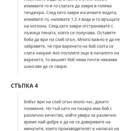
измивате го и го слагате да заври в голяма
тенджера. След като заври изсипвате водата,
измивате го, наливате 1,5 л вода и го връщате
на котлона. След като заври отстранявате с
лъжица пяната, която се получава. Оставяте
боба да ври на слаб огън. Много важно е да не
забравяте, че при варенето на боб солта се
слага накрая! Ако посолите още в началото на
варенето, то вашият боб няма почти никакви
шансове да се свари.
СТЪПКА 4
Бобът ври на слаб огън около час, докато
поомекне. Но тъй като на пазара има боб с
различно качество, който увира за различно
време най-добре е да не се доверявате на
минутите, които производителят е написал на