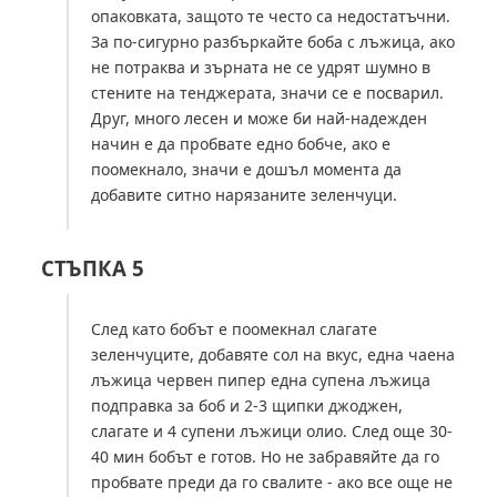
опаковката, защото те често са недостатъчни.
За по-сигурно разбъркайте боба с лъжица, ако
не потраква и зърната не се удрят шумно в
стените на тенджерата, значи се е посварил.
Друг, много лесен и може би най-надежден
начин е да пробвате едно бобче, ако е
поомекнало, значи е дошъл момента да
добавите ситно нарязаните зеленчуци.
СТЪПКА 5
След като бобът е поомекнал слагате
зеленчуците, добавяте сол на вкус, една чаена
лъжица червен пипер една супена лъжица
подправка за боб и 2-3 щипки джоджен,
слагате и 4 супени лъжици олио. След още 30-
40 мин бобът е готов. Но не забравяйте да го
пробвате преди да го свалите - ако все още не