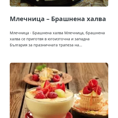
Млечница – Брашнена халва
Млечница - Брашнена халва Млечница, брашнена
халва се приготвя в югоизточна и западна
България за празничната трапеза на...