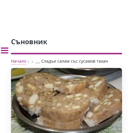
Съновник
›
›
...
Начало
Сладък салам със сусамов тахан