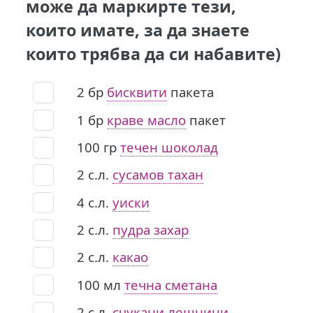
може да маркирте тези,
които имате, за да знаете
които трябва да си набавите)
2
бр
бисквити
пакета
1
бр
краве масло
пакет
100
гр
течен шоколад
2
с.л.
сусамов тахан
4
с.л.
уиски
2
с.л.
пудра захар
2
с.л.
какао
100
мл
течна сметана
2
с.л.
счукани лешници