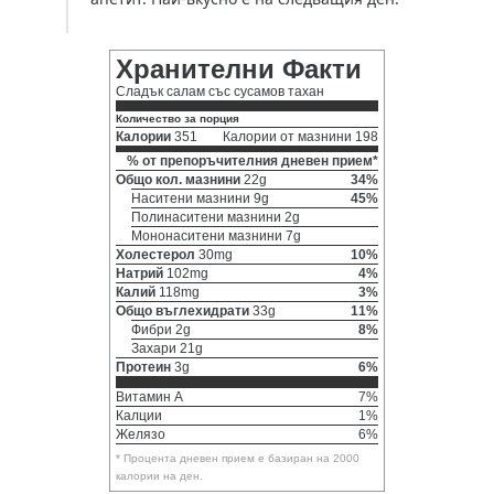
Хранителни Факти
Сладък салам със сусамов тахан
Количество за порция
Калории
351
Калории от мазнини 198
% от препоръчителния дневен прием*
Общо кол. мазнини
22g
34%
Наситени мазнини 9g
45%
Полинаситени мазнини 2g
Мононаситени мазнини 7g
Холестерол
30mg
10%
Натрий
102mg
4%
Калий
118mg
3%
Общо въглехидрати
33g
11%
Фибри 2g
8%
Захари 21g
Протеин
3g
6%
Витамин A
7%
Калции
1%
Желязо
6%
* Процента дневен прием е базиран на 2000
калории на ден.