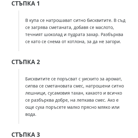
СТЪПКА 1
В купа се натрошават ситно бисквитите. В съд
се загрява сметаната, добавя се маслото,
течният шоколад и пудрата захар. Разбърква
се като се снема от котлона, за да не загори.
СТЪПКА 2
Бисквитите се поръсват с уискито за аромат,
сипва се сметановата смес, натрошени ситно
лешници, сусамовия тахан, какаото и всичко
се разбърква добре, на лепкава смес. Ако е
още суха поръсете малко прясно мляко или
вода.
СТЪПКА 3