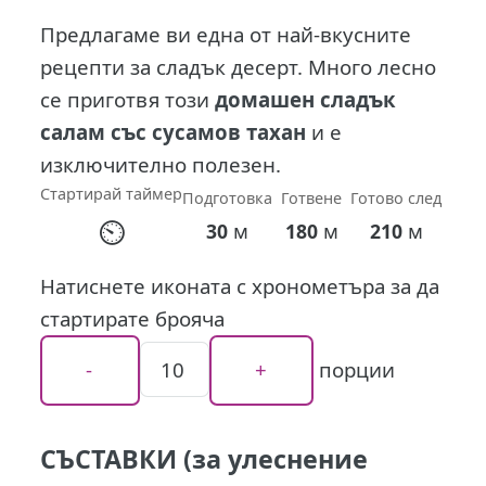
Предлагаме ви една от най-вкусните
рецепти за сладък десерт. Много лесно
се приготвя този
домашен сладък
салам със сусамов тахан
и е
изключително полезен.
Стартирай таймер
Подготовка
Готвене
Готово след
⏲
м
м
м
30
180
210
Натиснете иконата с хронометъра за да
стартирате брояча
порции
СЪСТАВКИ (за улеснение