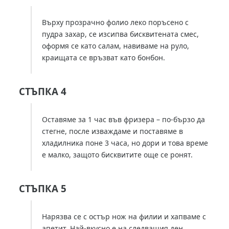
Върху прозрачно фолио леко поръсено с
пудра захар, се изсипва бисквитената смес,
оформя се като салам, навиваме на руло,
краищата се връзват като бонбон.
СТЪПКА 4
Оставяме за 1 час във фризера – по-бързо да
стегне, после изваждаме и поставяме в
хладилника поне 3 часа, но дори и това време
е малко, защото бисквитите още се ронят.
СТЪПКА 5
Нарязва се с остър нож на филии и хапваме с
апетит. Най-вкусно е на следващия ден.