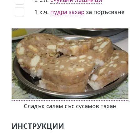
1
к.ч.
пудра захар
за поръсване
Сладък салам със сусамов тахан
ИНСТРУКЦИИ