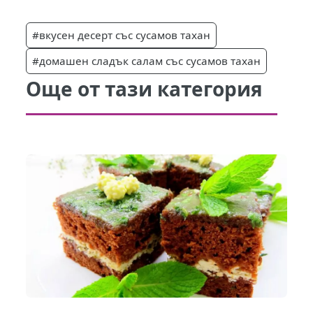
#вкусен десерт със сусамов тахан
#домашен сладък салам със сусамов тахан
Още от тази категория