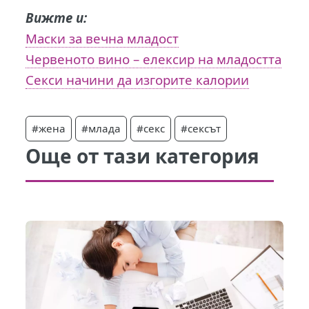
Вижте и:
Маски за вечна младост
Червеното вино – елексир на младостта
Секси начини да изгорите калории
#жена
#млада
#секс
#сексът
Още от тази категория