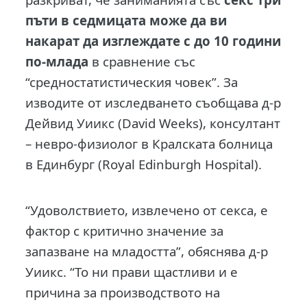
пъти в седмицата може да ви
накарат да изглеждате с до 10 години
по-млада
в сравнение със
“средностатистическия човек”. За
изводите от изследването съобщава д-р
Дейвид Уиикс (David Weeks), консултант
– невро-физиолог в Кралската болница
в Единбург (Royal Edinburgh Hospital).
“Удоволствието, извлечено от секса, е
фактор с критично значение за
запазване на младостта”, обяснява д-р
Уиикс. “То ни прави щастливи и е
причина за производството на