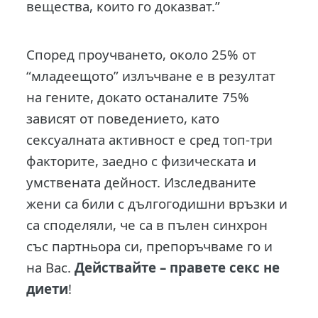
вещества, които го доказват.”
Според проучването, около 25% от
“младеещото” излъчване е в резултат
на гените, докато останалите 75%
зависят от поведението, като
сексуалната активност е сред топ-три
факторите, заедно с физическата и
умствената дейност. Изследваните
жени са били с дългогодишни връзки и
са споделяли, че са в пълен синхрон
със партньора си, препоръчваме го и
на Вас.
Действайте – правете секс не
диети
!