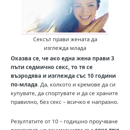
Сексът прави жената да
изглежда млада
Оказва се, че ако една жена прави 3
пъти седмично секс, то тя се
възродява и изглежда със 10 години
по-млада
. Да, колкото и кремове да си
купувате, да спортувате и да се храните
правилно, без секс – всичко е напразно.
Резултатите от 10 – годишно проучване
разкриват, че заниманията със
секс три