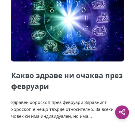
Какво здраве ни очаква през
февруари
Здравен хороскоп през февруари Здравният
хороскоп е нещо твърде относително. За всеки
човек си има индивидуален, но има...