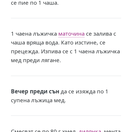
се пие по 1 чаша.
1 чаена лъжичка
маточина
се залива с
чаша вряща вода. Като изстине, се
прецежда. Изпива се с 1 чаена лъжичка
мед преди лягане.
Вечер преди сън
да се изяжда по 1
супена лъжица мед.
Смесват се по 80 г хмел,
дилянка
, мента