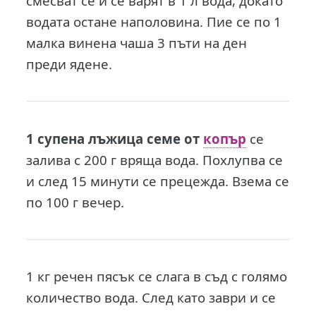
смесват се и се варят в 1 л вода, докато
водата остане наполовина. Пие се по 1
малка винена чаша 3 пъти на ден
преди ядене.
1 супена лъжица семе от
копър
се
залива с 200 г вряща вода. Похлупва се
и след 15 минути се прецежда. Взема се
по 100 г вечер.
1 кг речен пясък се слага в съд с голямо
количество вода. След като заври и се