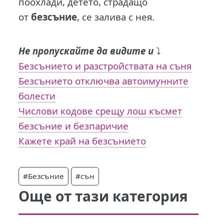
поохлади, детето, страдащо
от
безсъние
, се залива с нея.
Не пропускайте да видите и
⤵️
Безсънието и разстройствата на съня
Безсънието отключва автоимунните
болести
Числови кодове срещу лош късмет
безсъние и безпаричие
Кажете край на безсънието
#Безсъние
#сън
Още от тази категория