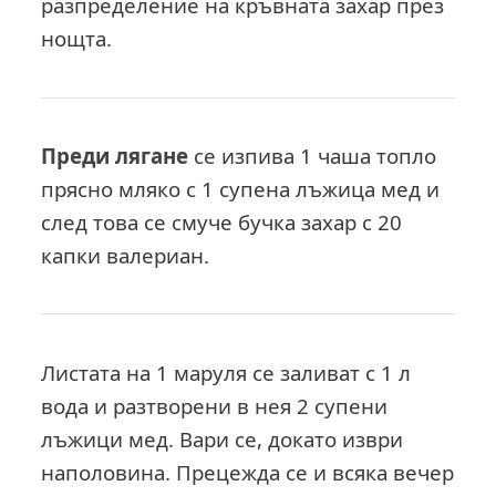
разпределение на кръвната захар през
нощта.
Преди лягане
се изпива 1 чаша топло
прясно мляко с 1 супена лъжица мед и
след това се смуче бучка захар с 20
капки валериан.
Листата на 1 маруля се заливат с 1 л
вода и разтворени в нея 2 супени
лъжици мед. Вари се, докато изври
наполовина. Прецежда се и всяка вечер