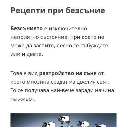
Рецепти при безсъние
Б
езсънието
е изключително
неприятно състояние, при което не
може да заспите, лесно се събуждате
или и двете.
Това е вид
разтройство на съня
от,
което мнозина срадат из цвелия свят.
То се получава най-вече заради начина
на живот.