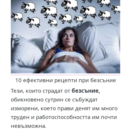
10 ефективни рецепти при безсъние
Тези, които страдат от
безсъние,
обикновено сутрин се събуждат
изморени, което прави денят им много
труден и работоспособността им почти
невъзможна.