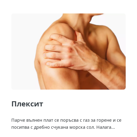
Плексит
Парче вълнен плат се поръсва с газ за горене и се
посипва с дребно счукана морска сол. Налага...