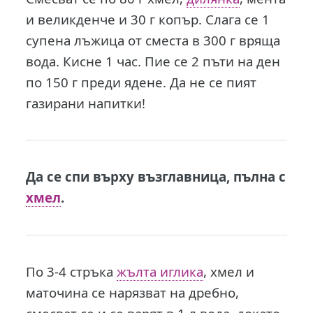
и великденче и 30 г копър. Слага се 1
супена лъжица от сместа в 300 г вряща
вода. Кисне 1 час. Пие се 2 пъти на ден
по 150 г преди ядене. Да не се пият
газирани напитки!
Да се спи върху възглавница, пълна с
хмел
.
По 3-4 стръка
жълта иглика
, хмел и
маточина се нарязват на дребно,