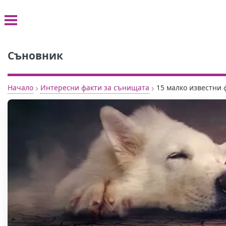
Съновник
›
›
Начало
Интересни факти за сънищата
15 малко известни 