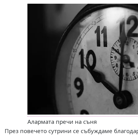
Алармата пречи на съня
През повечето сутрини се събуждаме благод