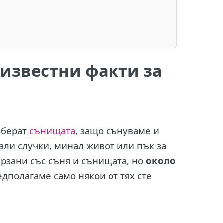
 известни факти за
зберат
сънищата
, защо сънуваме и
али случки, минал живот или пък за
рзани със съня и сънищата, но
около
едполагаме само някои от тях сте