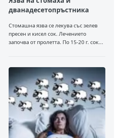
Язва на стомаха и
дванадесетопръстника
Стомашна язва се лекува със зелев
пресен и кисел сок. Лечението
започва от пролетта. По 15-20 г. сок...