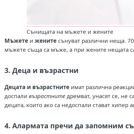
Сънищата на мъжете и жените
Мъжете
и
жените
сънуват различни неща. 70 
мъжете съща са мъже, а при жените нещата са
3. Деца и възрастни
Децата и възрастните
имат различна реакции
доспали
възрастните
дремват, унасят се, не с
децата, които ако са недоспали стават хипер а
4. Алармата пречи да запомним съ