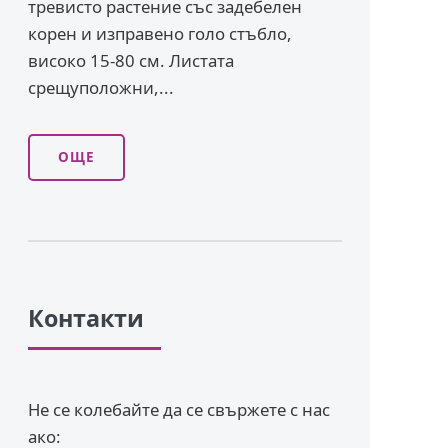
тревисто растение със задебелен
корен и изправено го­ло стъбло,
високо 15-80 см. Листата
срещуположни,...
ОЩЕ
Контакти
Не се колебайте да се свържете с нас
ако: