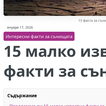
15 факта за сън
януари 17, 2026
Интересни факти за сънищата
15 малко из
факти за с
Съдържание
Предлагаме ви 15 малко известни факти за