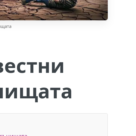
ищата
вестни
ънищата
 сънищата