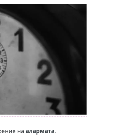
арение на
алармата
.