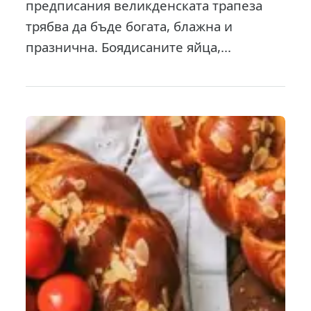
предписания великденската трапеза
трябва да бъде богата, блажна и
празнична. Боядисаните яйца,...