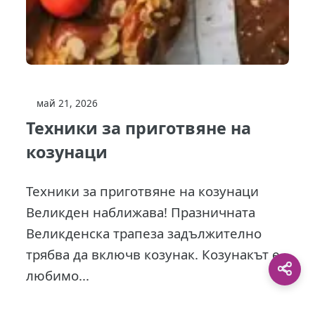
май 21, 2026
Техники за приготвяне на
козунаци
Техники за приготвяне на козунаци
Великден наближава! Празничната
Великденска трапеза задължително
трябва да включв козунак. Козунакът е
любимо...