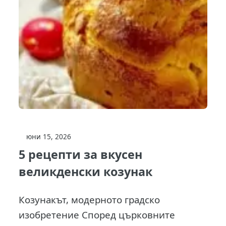
юни 15, 2026
5 рецепти за вкусен
великденски козунак
Козунакът, модерното градско
изобретение Според църковните