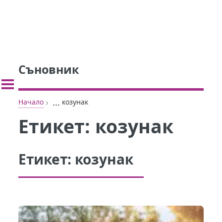
Съновник
›
...
Начало
козунак
Етикет:
козунак
Етикет:
козунак