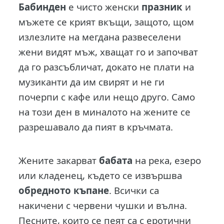
Бабинден
е чисто женски
празник
и
мъжете се крият вкъщи, защото, щом
излезлите на мегдана развеселени
жени видят мъж, хващат го и започват
да го разсъбличат, докато не плати на
музиканти да им свирят и не ги
почерпи с кафе или нещо друго. Само
на този ден в миналото на жените се
разрешавало да пият в кръчмата.
Жените закарват
бабата
на река, езеро
или кладенец, където се извършва
обредното къпане
. Всички са
накичени с червени чушки и вълна.
Песните, които се пеят са с еротични