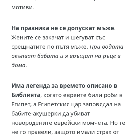
мотиви.
На празника не се допускат мъже
.
Жените се закачат и шегуват със
срещнатите по пътя мъже.
При водата
окъпват бабата и я връщат на ръце в
дома
.
Има легенда за времето описано в
Библията
, когато евреите били роби в
Египет, а Египетския цар заповядал на
бабите-акушерки да убиват
новородените еврейски момчета. Но те
не го правели, защото имали страх от