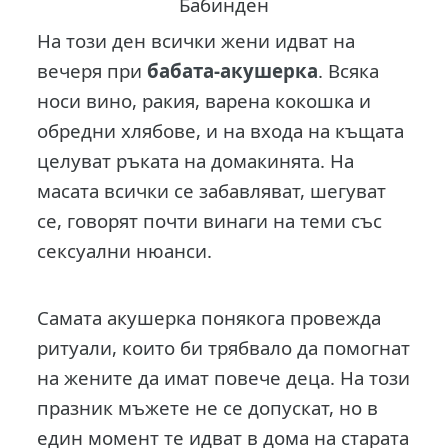
Бабинден
На този ден всички жени идват на
вечеря при
бабата-акушерка
. Всяка
носи вино, ракия, варена кокошка и
обредни хлябове, и на входа на къщата
целуват ръката на домакинята. На
масата всички се забавляват, шегуват
се, говорят почти винаги на теми със
сексуални нюанси.
Самата акушерка понякога провежда
ритуали, които би трябвало да помогнат
на жените да имат повече деца. На този
празник мъжете не се допускат, но в
един момент те идват в дома на старата