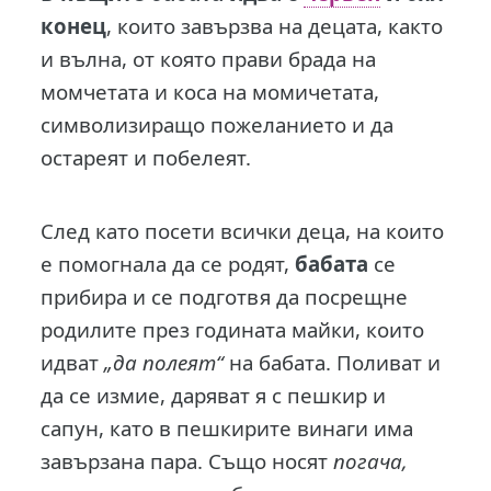
конец
, които завързва на децата, както
и вълна, от която прави брада на
момчетата и коса на момичетата,
символизиращо пожеланието и да
остареят и побелеят.
След като посети всички деца, на които
е помогнала да се родят,
бабата
се
прибира и се подготвя да посрещне
родилите през годината майки, които
идват
„да полеят“
на бабата. Поливат и
да се измие, даряват я с пешкир и
сапун, като в пешкирите винаги има
завързана пара. Също носят
погача,