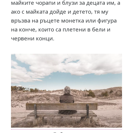
майките чорапи и блузи за децата им, а
ако с майката дойде и детето, тя му
връзва на ръцете монетка или фигура
на конче, които са плетени в бели и
червени конци.