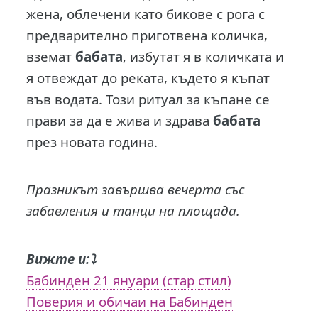
жена, облечени като бикове с рога с
предварително приготвена количка,
вземат
бабата
, избутат я в количката и
я отвеждат до реката, където я къпат
във водата. Този ритуал за къпане се
прави за да е жива и здрава
бабата
през новата година.
Празникът завършва вечерта със
забавления и танци на площада.
Вижте и:⤵️
Бабинден 21 януари (стар стил)
Поверия и обичаи на Бабинден