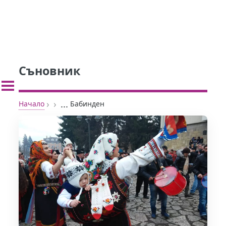
Съновник
›
›
...
Начало
Бабинден