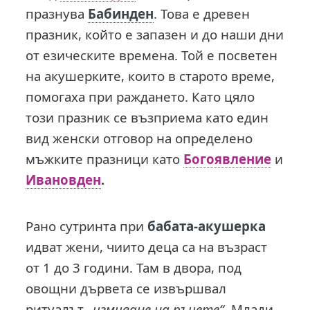
празнува
Бабинден
. Това е древен
празник, който е запазен и до наши дни
от езическите времена. Той е посветен
на акушерките, които в старото време,
помогаха при раждането. Като цяло
този празник се възприема като един
вид женски отговор на определено
мъжките празници като
Богоявление
и
Ивановден
.
Рано сутринта при
бабата-акушерка
идват жени, чиито деца са на възраст
от 1 до 3 години. Там в двора, под
овощни дървета се извършвал
ритуалът
„измиване на ръцете“
. Млади