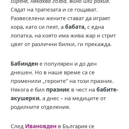
сирене, някаква гозба, вино или ракия
.
Сядат на трапезата и се гощават.
Развеселени жените стават да играят
хора, като си пеят, а
бабата,
с една
лопатка, на която има жива жар и стрит
цвят от различни билки, ги прекажда.
Бабинден
е популярен и до ден
днешен. Но в наше време са се
променили „героите“ на този празник.
Някога е бил
празник
в чест на
бабите-
акушерки
, а днес – на медиците от
родилните отделения.
След
Ивановден
в България се