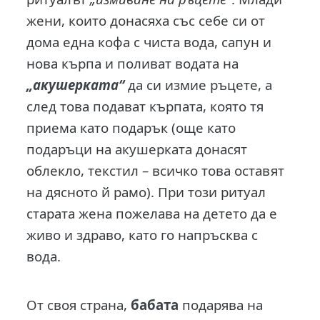
жени, които донасяха със себе си от
дома една кофа с чиста вода, сапун и
нова кърпа и поливат водата на
„акушерката“
да си измие ръцете, а
след това подават кърпата, която тя
приема като подарък (още като
подаръци на акушерката донасят
облекло, текстил – всичко това оставят
на дясното й рамо). При този ритуал
старата жена пожелава на детето да е
живо и здраво, като го напръсква с
вода.
От своя страна,
бабата
подарява на