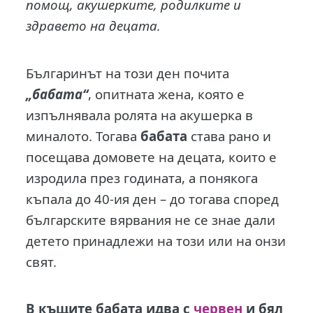
помощ, акушерките, родилките и
здравето на децата.
Българинът на този ден почита
„бабата“
, опитната жена, която е
изпълнявала ролята на акушерка в
миналото. Тогава
бабата
става рано и
посещава домовете на децата, които е
изродила през годината, а понякога
къпала до 40-ия ден – до тогава според
българските вярвания не се знае дали
детето принадлежи на този или на онзи
свят.
В къщите бабата идва с
червен
и бял