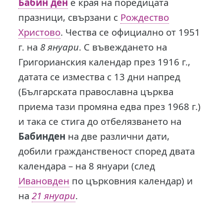
Бабин ден
е края на поредицата
празници, свързани с
Рождество
Христово
. Чества се официално от 1951
г. на
8 януари
. С въвеждането на
Григорианския календар през 1916 г.,
датата се измества с 13 дни напред
(Българската православна църква
приема тази промяна едва през 1968 г.)
и така се стига до отбелязването на
Бабинден
на две различни дати,
добили гражданственост според двата
календара – на 8 януари (след
Ивановден
по църковния календар) и
на
21 януари
.