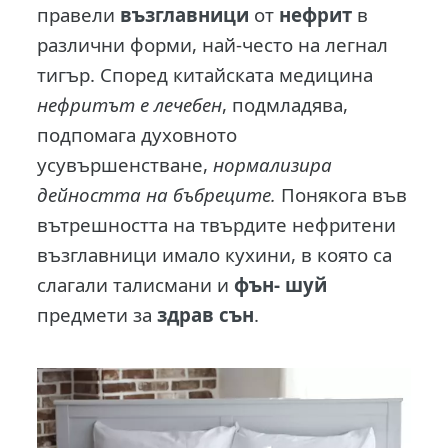
правели
възглавници
от
нефрит
в
различни форми, най-често на легнал
тигър. Според китайската медицина
нефритът е лечебен
, подмладява,
подпомага духовното
усувършенстване,
нормализира
дейността на бъбреците.
Понякога във
вътрешността на твърдите нефритени
възглавници имало кухини, в която са
слагали талисмани и
фън- шуй
предмети за
здрав сън
.