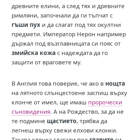
древните елини, а след тях и древните
римляни, започнали да ги тъпчат с
гъши пух
и да слагат под тях окултни
предмети. Император Нерон например
държал под възглавницата си пояс от
змийска кожа
с надеждата да го
защити от враговете му.
В Англия това поверие, че ако в
нощта
на лятното слънцестоене заспиш върху
клонче от имел, ще имаш
пророчески
съновидения
. А на Рождество, за да не
те подмине
щастието
, трябва да
легнеш върху свежи елхови клонки.
Такава клонка слагали под
главите
си