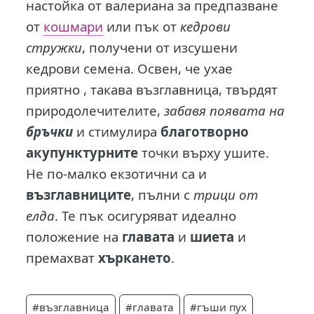
настойка от валериана за предпазване
от
кошмари
или пък от
кедрови
стружки
, получени от изсушени
кедрови семена. Освен, че ухае
приятно , такава възглавница, твърдят
природолечителите,
забавя появата на
бръчки
и стимулира
благотворно
акупунктурните
точки върху ушите.
Не по-малко екзотични са и
възглавниците
, пълни с
трици от
елда
. Те пък осигуряват идеално
положение на
главата
и
шиета
и
премахват
хъркането
.
#възглавница
#главата
#гъши пух