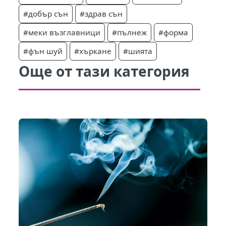
#добър сън
#здрав сън
#меки възглавници
#пълнеж
#форма
#фън шуй
#хъркане
#шията
Още от тази категория