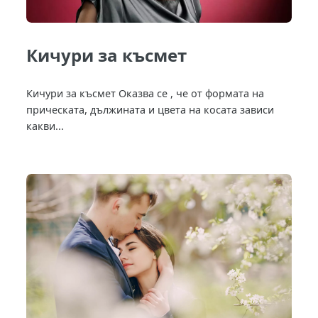
Кичури за късмет
Кичури за късмет Оказва се , че от формата на
прическата, дължината и цвета на косата зависи
какви...