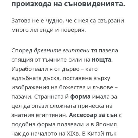
произхода на съновиденията.
Затова не е чудно, че с нея са свързани
много легенди и поверия.
Според
древните египтяни
тя пазела
спящия от тъмните сили на
нощта
.
Изработвали я от дърво – като
вдлъбната дъска, поставена върху
изображения на божества и лъвове –
пазачи. Странната й
форма
имала за
цел да опази сложната прическа на
знатния египтянин.
Аксесоар за сън
с
подобна форма ползвали и в Япония
чак до началото на ХIХв. В Китай пък