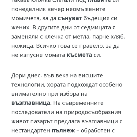
понеделник вечер неомъжените
момичета, за да
сънуват
бъдещия си
жених. В другите дни от седмицата я
заменяли с клечка от метла, парче хляб,
ножица. Всичко това се правело, за да
не изпусне момата
късмета
си.
Дори днес, във века на висшите
технологии, хората подхождат особено
внимателно при избора на
възглавница
. На съвременните
последователи на природосъобразния
живот пазарът предлага възглавници с
нестандартен
пълнеж
– обработен с