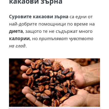
какаови зърна
Суровите какаови зърна
са едни от
най-добрите помощници по време на
диета
, защото те не съдържат много
калории
, но
притъпяват чувството
на глад
.