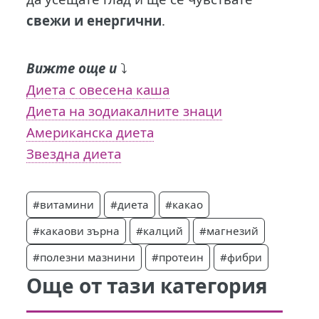
свежи и енергични
.
Вижте още и
⤵️
Диета с овесена каша
Диета на зодиакалните знаци
Американска диета
Звездна диета
#витамини
#диета
#какао
#какаови зърна
#калций
#магнезий
#полезни мазнини
#протеин
#фибри
Още от тази категория