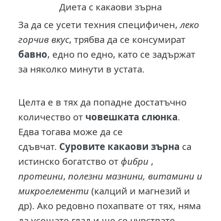
Диета с какаови зърна
За да се усети техния специфичен,
леко
горчив вкус
, трябва да се консумират
бавно
, едно по едно, като се задържат
за няколко минути в устата.
Целта е в тях да попадне достатъчно
количество от
човешката слюнка
.
Едва тогава може да се
сдъвчат.
Суровите какаови зърна
са
истинско богатство от
фибри
,
протеини
,
полезни
мазнини, витамини и
микроелементи
(калций и магнезий и
др). Ако редовно похапвате от тях, няма
да усещате глад и ще се чувствате