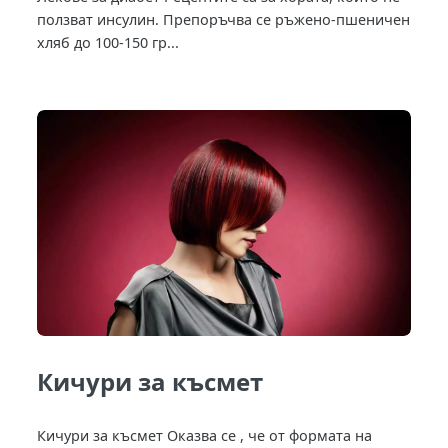
ползват инсулин. Препоръчва се ръжено-пшеничен
хляб до 100-150 гр...
Кичури за късмет
Кичури за късмет Оказва се , че от формата на