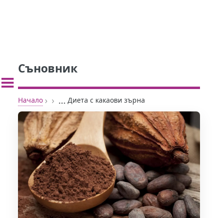
Съновник
›
›
...
Начало
Диета с какаови зърна