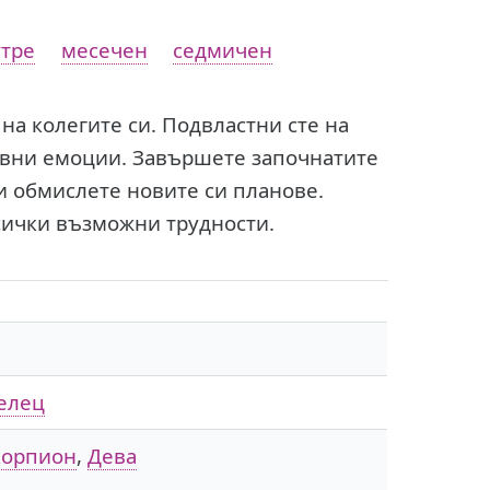
тре
месечен
седмичен
на колегите си. Подвластни сте на
тивни емоции. Завършете започнатите
 и обмислете новите си планове.
сички възможни трудности.
елец
корпион
,
Дева