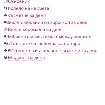
🌙
Съновник
🌀
Колело на късмета
☘️
Късметче за деня
♥️
Вижте любовния си хороскоп за деня
🌞
Вижте хороскопа си деня
♥️
Любовна съвместимост между зодиите
♥️♠️
Изтеглете си любовна карта таро
☘️♥️
Изтеглете си любовно късметче за деня
📖
Мъдрост на деня