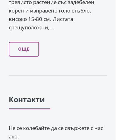
тревисто растение със задебелен
корен и изправено го­ло стъбло,
високо 15-80 см. Листата
срещуположни,...
ОЩЕ
Контакти
Не се колебайте да се свържете с нас
ако: