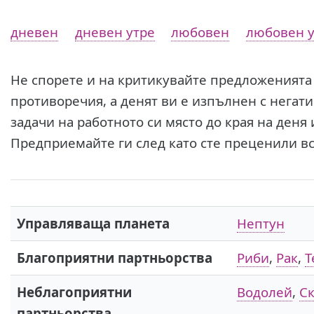
дневен
дневен утре
любовен
любовен у
Не спорете и на критикувайте предложенията 
противоречия, а денят ви е изпълнен с нега
задачи на работното си място до края на деня
Предприемайте ги след като сте преценили в
Управляваща планета
Нептун
Благоприятни партньорства
Риби
,
Рак
,
Т
Неблагоприятни
Водолей
,
С
партньорства