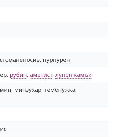
 стоманеносив, пурпурен
сер,
рубин
,
аметист
,
лунен камък
смин, минзухар, теменужка,
цис