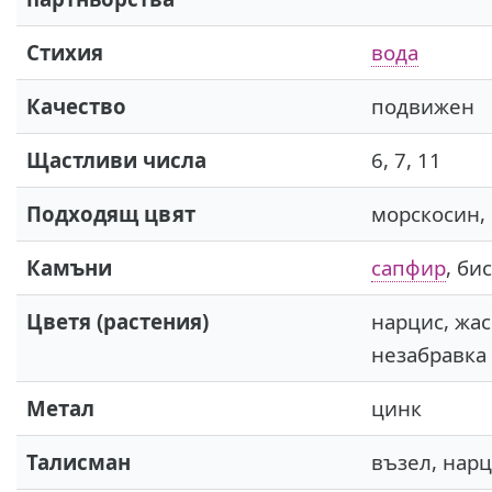
Стихия
вода
Качество
подвижен
Щастливи числа
6, 7, 11
Подходящ цвят
морскосин,
Камъни
сапфир
, би
Цветя (растения)
нарцис, жа
незабравка
Метал
цинк
Талисман
възел, нар