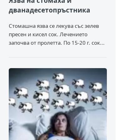
Язва на стомаха и
дванадесетопръстника
Стомашна язва се лекува със зелев
пресен и кисел сок. Лечението
започва от пролетта. По 15-20 г. сок...