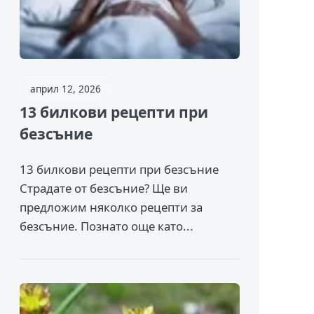
април 12, 2026
13 билкови рецепти при
безсъние
13 билкови рецепти при безсъние
Страдате от безсъние? Ще ви
предложим няколко рецепти за
безсъние. Познато още като...