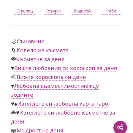
Стрелец
Козирог
Водолей
Риби
🌙
Съновник
🌀
Колело на късмета
☘️
Късметче за деня
♥️
Вижте любовния си хороскоп за деня
🌞
Вижте хороскопа си деня
♥️
Любовна съвместимост между
зодиите
♥️♠️
Изтеглете си любовна карта таро
☘️♥️
Изтеглете си любовно късметче за
деня
📖
Мъдрост на деня