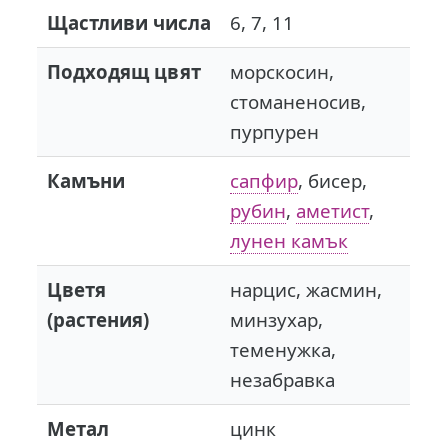
Щастливи числа
6, 7, 11
Подходящ цвят
морскосин,
стоманеносив,
пурпурен
Камъни
сапфир
, бисер,
рубин
,
аметист
,
лунен камък
Цветя
нарцис, жасмин,
(растения)
минзухар,
теменужка,
незабравка
Метал
цинк