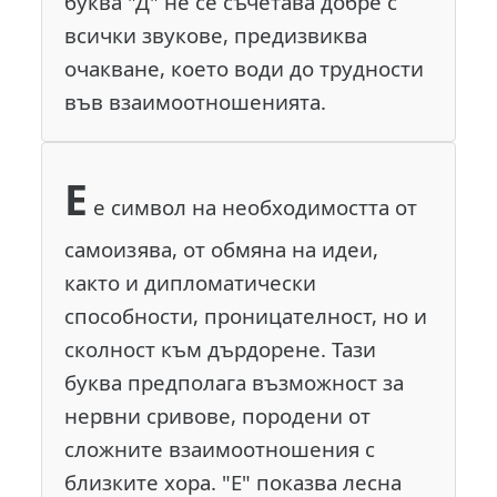
буква "Д" не се съчетава добре с
всички звукове, предизвиква
очакване, което води до трудности
във взаимоотношенията.
Е
е символ на необходимостта от
самоизява, от обмяна на идеи,
както и дипломатически
способности, проницателност, но и
сколност към дърдорене. Тази
буква предполага възможност за
нервни сривове, породени от
сложните взаимоотношения с
близките хора. "Е" показва лесна