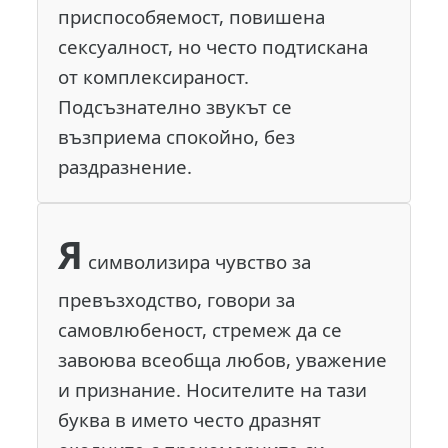
приспособяемост, повишена
сексуалност, но често подтискана
от комплексираност.
Подсъзнателно звукът се
възприема спокойно, без
раздразнение.
Я
символизира чувство за
превъзходство, говори за
самовлюбеност, стремеж да се
завоюва всеобща любов, уважение
и признание. Носителите на тази
буква в името често дразнят