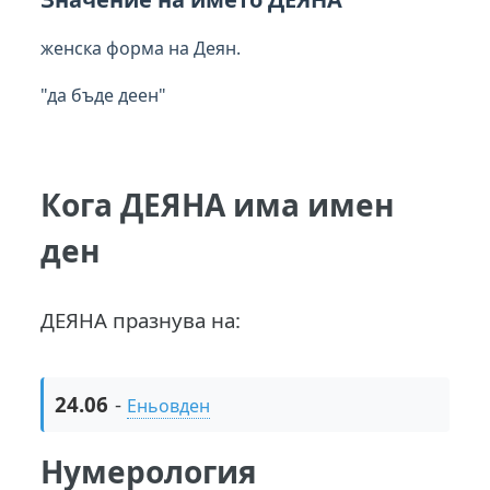
женска форма на Деян.
"да бъде деен"
Кога ДЕЯНА има имен
ден
ДЕЯНА празнува на:
24.06
-
Еньовден
Нумерология