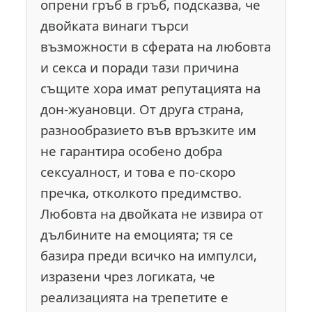
опрени гръб в гръб, подсказва, че
двойката винаги търси
възможности в сферата на любовта
и секса и поради тази причина
същите хора имат репутацията на
дон-жуановци. От друга страна,
разнообразието във връзките им
не гарантира особено добра
сексуалност, и това е по-скоро
пречка, отколкото предимство.
Любовта на двойката не извира от
дълбините на емоцията; тя се
базира преди всичко на импулси,
изразени чрез логиката, че
реализацията на трепетите е