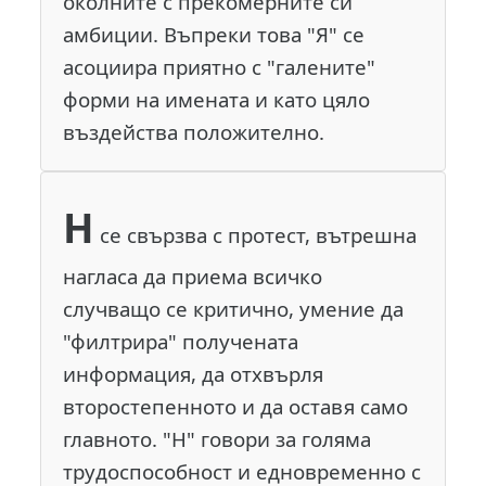
околните с прекомерните си
амбиции. Въпреки това "Я" се
асоциира приятно с "галените"
форми на имената и като цяло
въздейства положително.
Н
се свързва с протест, вътрешна
нагласа да приема всичко
случващо се критично, умение да
"филтрира" получената
информация, да отхвърля
второстепенното и да оставя само
главното. "Н" говори за голяма
трудоспособност и едновременно с