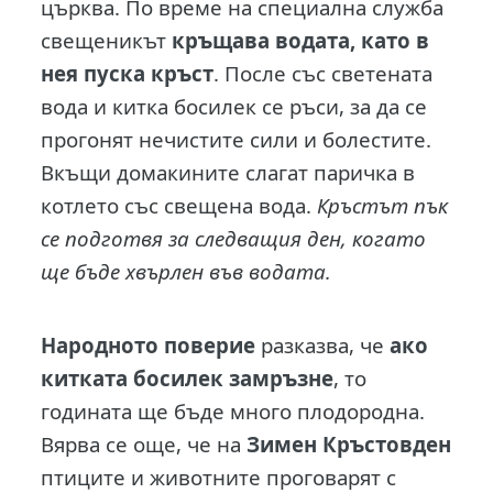
църква. По време на специална служба
свещеникът
кръщава водата, като в
нея пуска кръст
. После със светената
вода и китка босилек се ръси, за да се
прогонят нечистите сили и болестите.
Вкъщи домакините слагат паричка в
котлето със свещена вода.
Кръстът пък
се подготвя за следващия ден, когато
ще бъде хвърлен във водата.
Народното поверие
разказва, че
ако
китката босилек замръзне
, то
годината ще бъде много плодородна.
Вярва се още, че на
Зимен Кръстовден
птиците и животните проговарят с