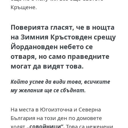
Кръщене.
Поверията гласят, че в нощта
на Зимния Кръстовден срещу
Йордановден небето се
отваря, но само праведните
могат да видят това.
Който успее да види това, всичките
му желания ще се сбъднат.
На места в Югоизточна и Северна
България на този ден по домовете
ходят
„совойници“.
Това са неженени