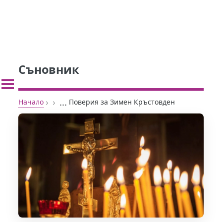
Съновник
›
›
...
Начало
Поверия за Зимен Кръстовден