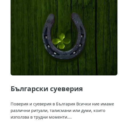
Български суеверия
Поверия и суеверия в България Всички ние имаме
различни ритуали, талисмани или думи, които
използва в трудни моменти....