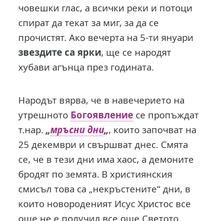
човешки глас, а всички реки и потоци
спират да текат за миг, за да се
прочистят. Ако вечерта на 5-ти януари
звездите са ярки
, ще се народят
хубави агънца през годината.
Народът вярва, че в навечерието на
утрешното
Богоявление
се пропъждат
т.нар.
„
мръсни дни
„
, които започват на
25 декември и свършват днес. Смята
се, че в тези дни има хаос, а демоните
бродят по земята. В християнския
смисъл това са „некръстените“ дни, в
които новороденият Исус Христос все
още не е получил все още Светото