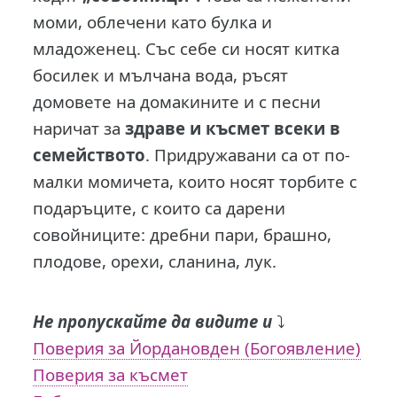
моми, облечени като булка и
младоженец. Със себе си носят китка
босилек и мълчана вода, ръсят
домовете на домакините и с песни
наричат за
здраве и късмет всеки в
семейството
. Придружавани са от по-
малки момичета, които носят торбите с
подаръците, с които са дарени
совойниците: дребни пари, брашно,
плодове, орехи, сланина, лук.
Не пропускайте да видите и
⤵️
Поверия за Йордановден (Богоявление)
Поверия за късмет