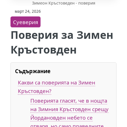
Зимеон Кръстоведен - поверия
март 24, 2026
Суеверия
Поверия за Зимен
Кръстовден
Съдържание
Какви са поверията на Зимен
Кръстовден?
Поверията гласят, че в нощта
на Зимния Кръстовден срещу
Йордановден небето се
отваря, но само праведните