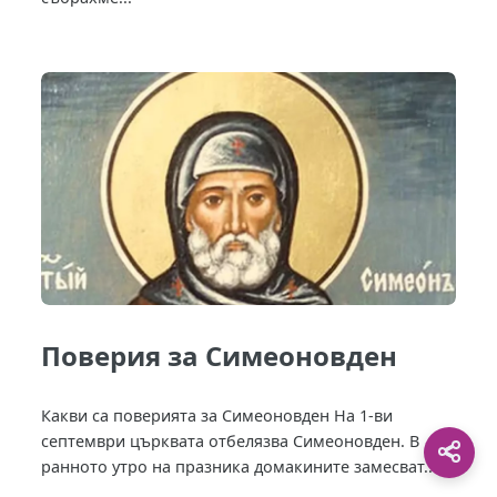
Поверия за Симеоновден
Какви са поверията за Симеоновден На 1-ви
септември църквата отбелязва Симеоновден. В
ранното утро на празника домакините замесват...