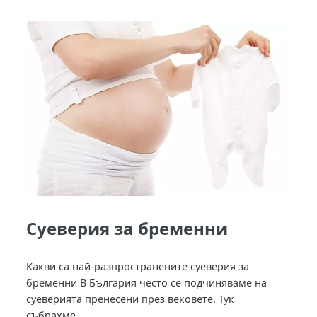
Суеверия за бременни
Какви са най-разпространените суеверия за
бременни В България често се подчиняваме на
суеверията пренесени през вековете. Тук
събрахме...