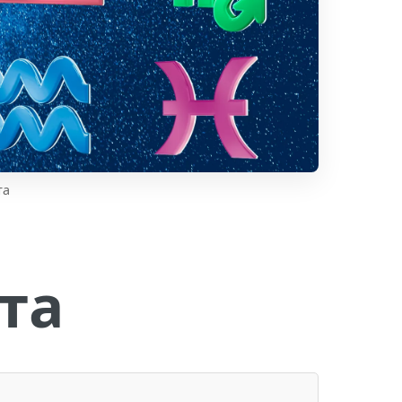
та
та