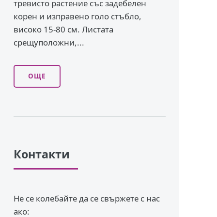
тревисто растение със задебелен
корен и изправено го­ло стъбло,
високо 15-80 см. Листата
срещуположни,...
ОЩЕ
Контакти
Не се колебайте да се свържете с нас
ако: