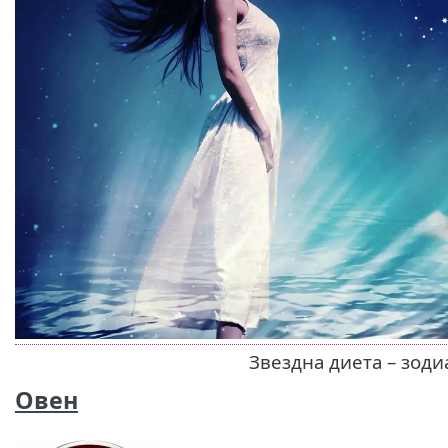
Звездна диета – зод
Овен