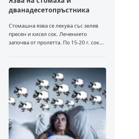
Язва на стомаха и
дванадесетопръстника
Стомашна язва се лекува със зелев
пресен и кисел сок. Лечението
започва от пролетта. По 15-20 г. сок...