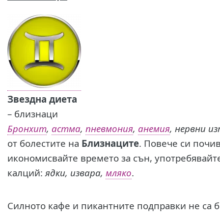
Звездна диета
– близнаци
Бронхит
,
астма
,
пневмония
,
анемия
, нервни и
от болестите на
Близнаците
. Повече си почи
икономисвайте времето за сън, употребявайт
калций:
ядки, извара,
мляко
.
Силното кафе и пикантните подправки не са б