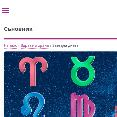
Съновник
›
›
Начало
Здраве и храна
Звездна диета