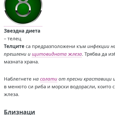
Звездна диета
– телец
Телците
са предразположени към
инфекции н
прешлени и
щитовидната жлеза
. Трябва да и
мазната храна.
Наблегнете н
а
салати
от пресни краставици 
в менюто си риба и морски водорасли, които 
жлеза.
Близнаци