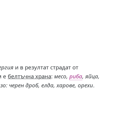
ергия
и в резултат страдат от
м е
белтъчна храна
:
месо,
риба
, яйца,
: черен дроб, елда, харове, орехи
.