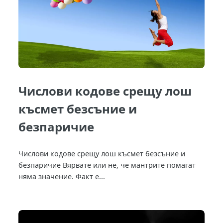
Числови кодове срещу лош
късмет безсъние и
безпаричие
Числови кодове срещу лош късмет безсъние и
безпаричие Вярвате или не, че мантрите помагат
няма значение. Факт е...