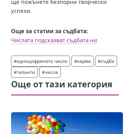
ще пожънете безпорни творчески
успехи.
Още за статии за съдбата:
Числата подсказват съдбата ни
#едноцифреното число
#карма
#съдба
#таланти
#числа
Още от тази категория