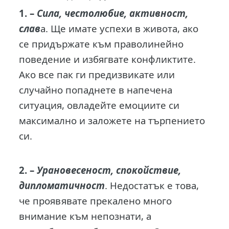
1. –
Сила, честолюбие, активност,
слав
а. Ще имате успехи в живота, ако
се придържате към праволинейно
поведение и избягвате конфликтите.
Ако все пак ги предизвикате или
случайно попаднете в напечена
ситуация, овладейте емоциите си
максимално и заложете на търпението
си.
2. –
Урановесеност, спокойствие,
дипломатичност
. Недостатък е това,
че проявявате прекалено много
внимание към непознати, а