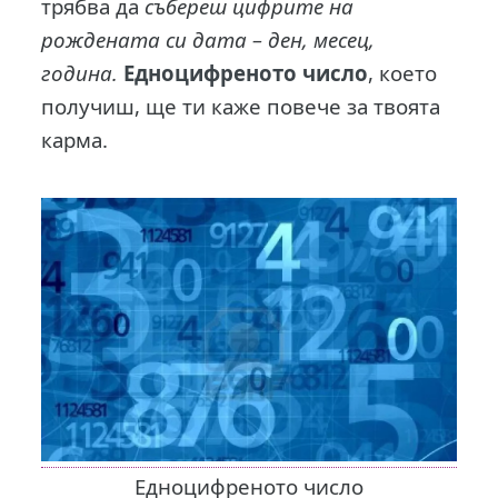
трябва да
събереш цифрите на
рождената си дата – ден, месец,
година.
Едноцифреното число
, което
получиш, ще ти каже повече за твоята
карма.
Едноцифреното число