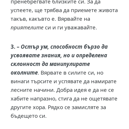
пренебрегвате близките си. За да
успеете, ще трябва да приемете живота
такъв, какъвто е. Вярвайте на
приятелите
си и ги уважавайте.
3. –
Остър ум, способност бързо да
усвоявате знания, но и определена
склонност да манипулирате
околните
. Вярвате в силите си, но
винаги търсите и успявате да намирате
лесните начини. Добра идея е да не се
хабите напразно, стига да не ощетявате
другите хора. Рядко се замисляте за
бъдещето си.