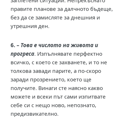
заплетени ситуации. Непрекъснато
правите планове за далчното бъдеще,
без да се замисляте за днешния и
утрешния ден.
6. –
Това е числото на живота и
прогреса
. Изпълнявате перфектно
всичко, с което се захванете, и то не
толкова завади парите, а по-скоро
заради прозрението, което ще
получите. Винаги сте наясно какво
можете и всеки път сами изпитвате
себе си с нещо ново, непознато,
предизвикателно.