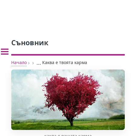
Съновник
›
›
...
Начало
Каква е твоята карма
каква е вашата карма