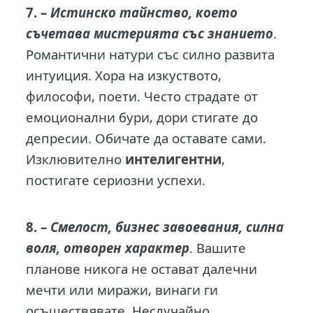
7. –
Истинско тайнство, което
съчетава мистерията със знанието
.
Романтични натури със силно развита
интуиция. Хора на изкуството,
философи, поети. Често страдате от
емоционални бури, дори стигате до
депресии. Обичате да оставате сами.
Изклювително
интелигентни
,
постигате сериозни успехи.
8. –
Смелост, бизнес завоевания, силна
воля, отворен характер
. Вашите
планове никога не остават далечни
мечти или миражи, винаги ги
осъществявате. Неслучайно