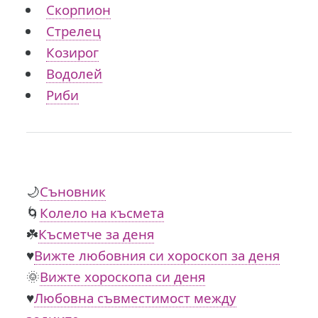
Скорпион
Стрелец
Козирог
Водолей
Риби
🌙
Съновник
🌀
Колело на късмета
☘️
Късметче за деня
♥️
Вижте любовния си хороскоп за деня
🌞
Вижте хороскопа си деня
♥️
Любовна съвместимост между