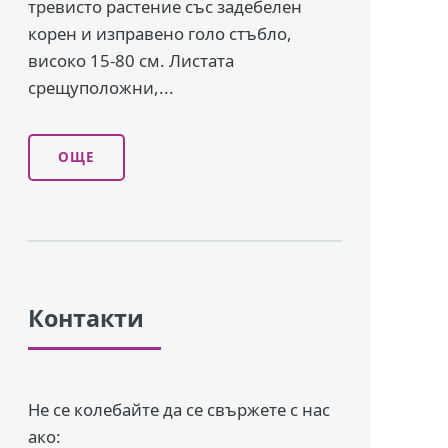
тревисто растение със задебелен
корен и изправено го­ло стъбло,
високо 15-80 см. Листата
срещуположни,...
ОЩЕ
Контакти
Не се колебайте да се свържете с нас
ако: