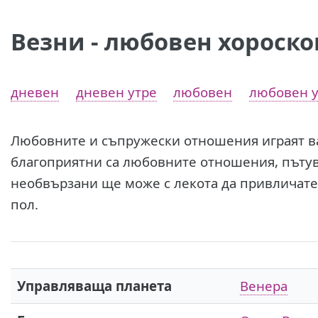
Везни - любовен хороско
дневен
дневен утре
любовен
любовен у
Любовните и съпружески отношения играят в
благоприятни са любовните отношения, пътув
необвързани ще може с лекота да привличат
пол.
Управляваща планета
Венера