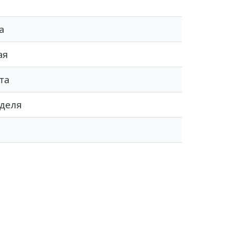
а
ая
та
еделя