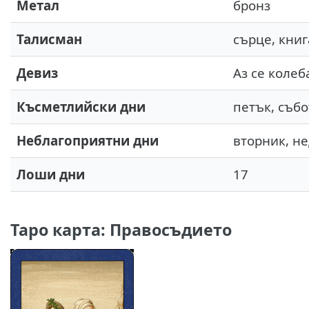
Метал
бронз
Талисман
сърце, книг
Девиз
Аз се колеб
Късметлийски дни
петък, събо
Неблагоприятни дни
вторник, н
Лоши дни
17
Таро карта: Правосъдието