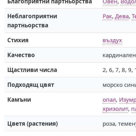
Благоприятни партньорства
Овен
,
Водо
Неблагоприятни
Рак
,
Дева
,
Т
партньорства
Стихия
въздух
Качество
кардинале
Щастливи числа
2, 6, 7, 8, 9,
Подходящ цвят
морско син
Камъни
опал
,
Изум
хризолит
,
п
Цветя (растения)
роза, темен