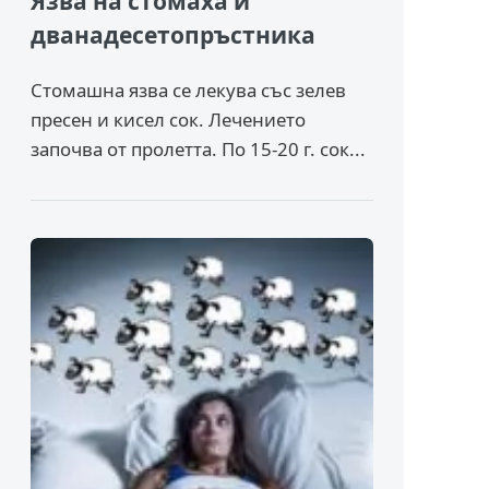
Язва на стомаха и
дванадесетопръстника
Стомашна язва се лекува със зелев
пресен и кисел сок. Лечението
започва от пролетта. По 15-20 г. сок...