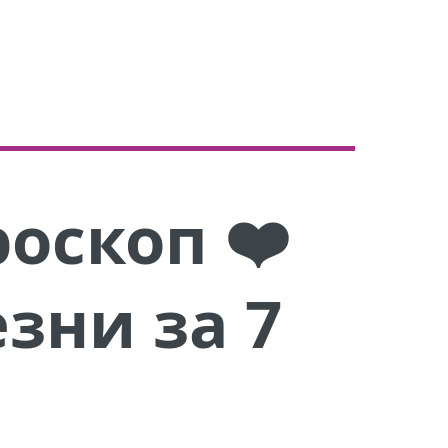
оскоп ❤️
езни за 7