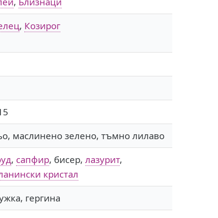
лей
,
Близнаци
елец
,
Козирог
н
 15
ьо, маслинено зелено, тъмно лилаво
руд
,
сапфир
, бисер,
лазурит
,
ланински кристал
ужка, гергина