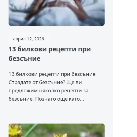
април 12, 2026
13 билкови рецепти при
безсъние
13 билкови рецепти при безсъние
Страдате от безсъние? Ще ви
предложим няколко рецепти за
безсъние. Познато още като...