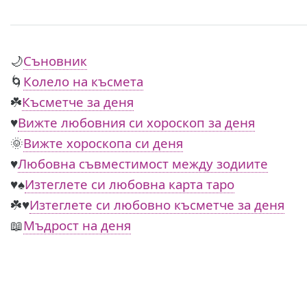
🌙
Съновник
🌀
Колело на късмета
☘️
Късметче за деня
♥️
Вижте любовния си хороскоп за деня
🌞
Вижте хороскопа си деня
♥️
Любовна съвместимост между зодиите
♥️♠️
Изтеглете си любовна карта таро
☘️♥️
Изтеглете си любовно късметче за деня
📖
Мъдрост на деня