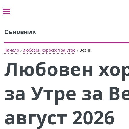
Съновник
›
›
Начало
любовен хороскоп за утре
Везни
Любовен хор
за Утре за В
август 2026