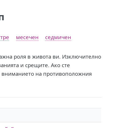
п
тре
месечен
седмичен
ажна роля в живота ви. Изключително
анията и срещите. Ако сте
е вниманието на противоположния