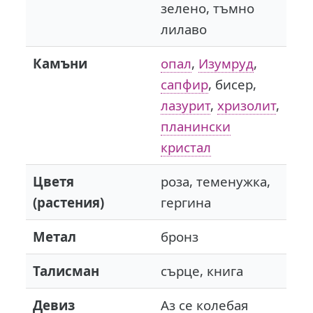
зелено, тъмно
лилаво
Камъни
опал
,
Изумруд
,
сапфир
, бисер,
лазурит
,
хризолит
,
планински
кристал
Цветя
роза, теменужка,
(растения)
гергина
Метал
бронз
Талисман
сърце, книга
Девиз
Аз се колебая