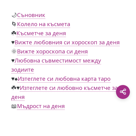
🌙
Съновник
🌀
Колело на късмета
☘️
Късметче за деня
♥️
Вижте любовния си хороскоп за деня
🌞
Вижте хороскопа си деня
♥️
Любовна съвместимост между
зодиите
♥️♠️
Изтеглете си любовна карта таро
☘️♥️
Изтеглете си любовно късметче за
деня
📖
Мъдрост на деня
This site is protected by
0 Day Analytics
plugin.