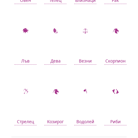
Овен
Телец
Близнаци
Рак
Лъв
Дева
Везни
Скорпион
Стрелец
Козирог
Водолей
Риби