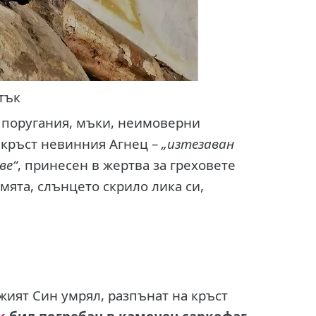
тък
й поругания, мъки, неимоверни
а кръст невинния Агнец –
„изтезаван
ве“
, принесен в жертва за греховете
емята, слънцето скрило лика си,
жият Син умрял, разпънат на кръст