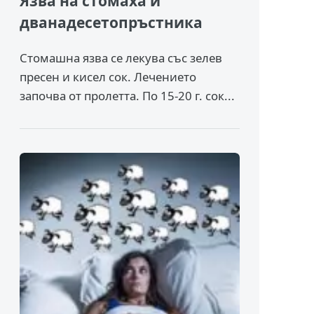
Язва на стомаха и
дванадесетопръстника
Стомашна язва се лекува със зелев
пресен и кисел сок. Лечението
започва от пролетта. По 15-20 г. сок...