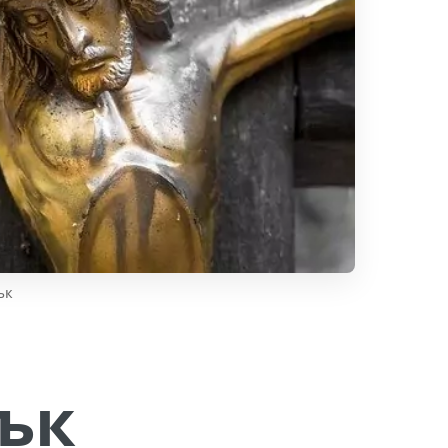
ък
ък