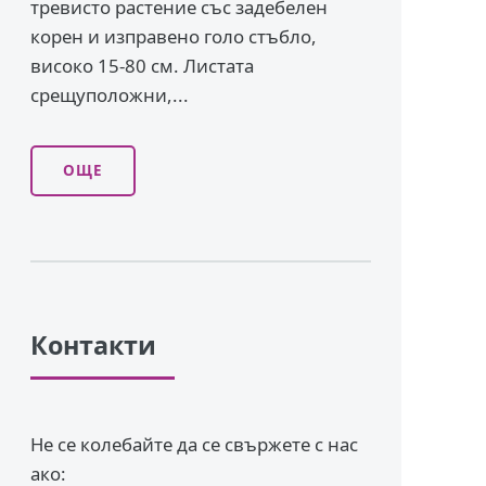
тревисто растение със задебелен
корен и изправено го­ло стъбло,
високо 15-80 см. Листата
срещуположни,...
ОЩЕ
Контакти
Не се колебайте да се свържете с нас
ако: