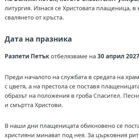
литургия. Изнася се Христовата плащеница, в 
свалянето от кръста.
Дата на празника
Разпети Петък
отбелязваме на
30 април 2027г
Преди началото на службата в средата на храм
с цветя, а на престола се поставя плащеницата
образът на положения в гроба Спасител. Песн
и смъртта Христови.
В наши дни плащеницата обикновено се поста
християни минават под нея. За църковния рит