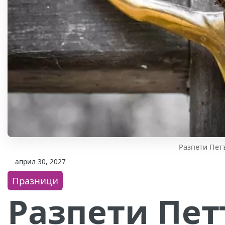
Разпети Пет
април 30, 2027
Празници
Разпети Пет