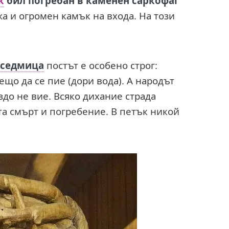
к
бил погребан в каменен саркофаг
а и огромен камък на входа. На този
 седмица
постът е особено строг:
ещо да се пие (дори вода). А народът
здо не вие. Всяко дихание страда
та смърт и погребение. В петък никой