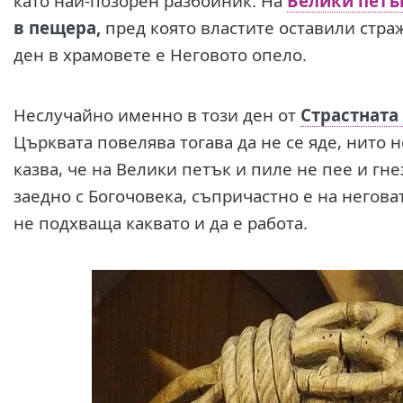
като най-позорен разбойник. На
Велики петъ
в пещера,
пред която властите оставили страж
ден в храмовете е Неговото опело.
Неслучайно именно в този ден от
Страстната
Църквата повелява тогава да не се яде, нито н
казва, че на Велики петък и пиле не пее и гне
заедно с Богочовека, съпричастно е на негова
не подхваща каквато и да е работа.