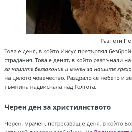
Разпети Пе
Това е деня, в който Иисус претърпял безбро
страдания. Това е денят, в който разпънали н
за нашите беззакония и мъчен за нашите грехо
на цялото човечество. Раздрало се небето и з
тъмнина надвиснала над Голгота.
Черен ден за християнството
Черен, мрачен, потресаващ е деня, в който Бо