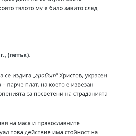
която тялото му е било завито след
., (петък)
.
а се издига „
гробът
“ Христов, украсен
 – парче плат, на което е извезан
опенията са посветени на страданията
вя на маса и православните
уал това действие има стойност на