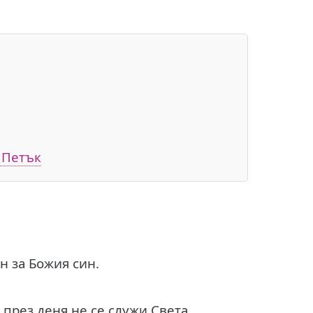
 Петък
н за Божия син.
, през деня не се служи Света