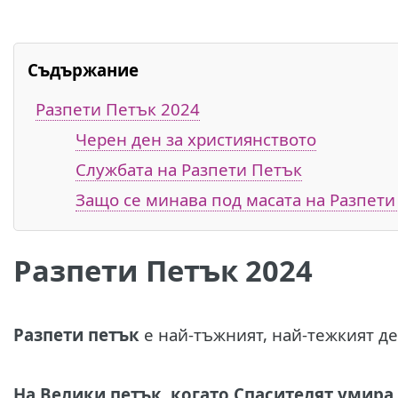
Съдържание
Разпети Петък 2024
Черен ден за християнството
Службата на Разпети Петък
Защо се минава под масата на Разпети
Разпети Петък 2024
Р
азпети петък
е най-тъжният, най-тежкият де
На Велики петък, когато Спасителят умира