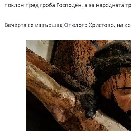
поклон пред гроба Господен, а за народната т
Вечерта се извършва Опелото Христово, на ко