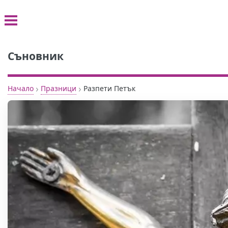
Съновник
›
›
Начало
Празници
Разпети Петък