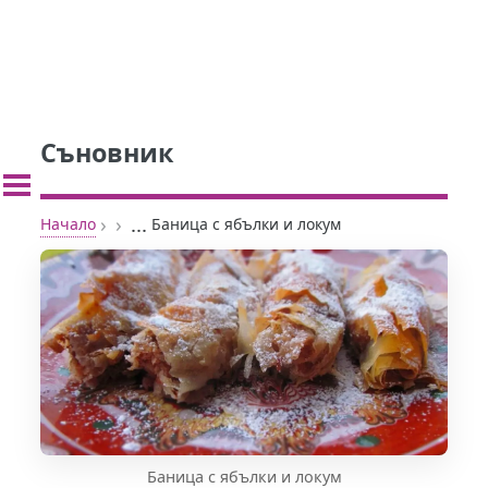
Съновник
›
›
...
Начало
Баница с ябълки и локум
Баница с ябълки и локум