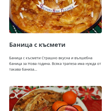
Баница с късмети
Баница с късмети Страшно вкусна и вълшебна
баница за Нова година. Всяка трапеза има нужда от
такава баниза...