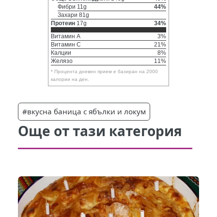
Фибри 11g
44%
Захари 81g
Протеин
17g
34%
Витамин A
3%
Витамин C
21%
Калции
8%
Желязо
11%
* Процента дневен прием е базиран на 2000
калории на ден.
#вкусна баница с ябълки и локум
Още от тази категория