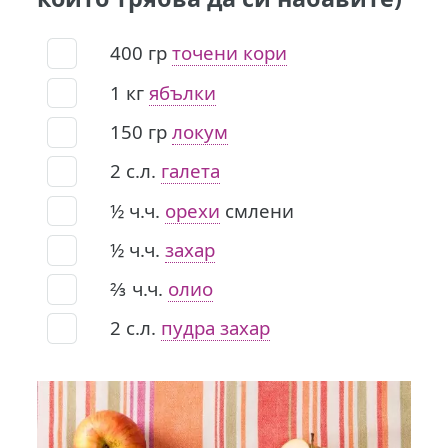
400
гр
точени кори
1
кг
ябълки
150
гр
локум
2
с.л.
галета
½
ч.ч.
орехи
смлени
½
ч.ч.
захар
⅔
ч.ч.
олио
2
с.л.
пудра захар