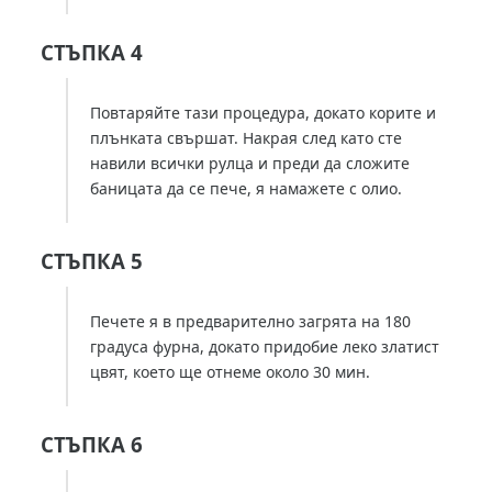
СТЪПКА 4
Повтаряйте тази процедура, докато корите и
плънката свършат. Накрая след като сте
навили всички рулца и преди да сложите
баницата да се пече, я намажете с олио.
СТЪПКА 5
Печете я в предварително загрята на 180
градуса фурна, докато придобие леко златист
цвят, което ще отнеме около 30 мин.
СТЪПКА 6