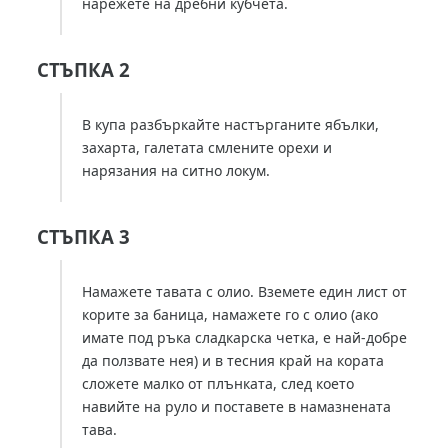
нарежете на дребни кубчета.
СТЪПКА 2
В купа разбъркайте настърганите ябълки,
захарта, галетата смлените орехи и
нарязания на ситно локум.
СТЪПКА 3
Намажете тавата с олио. Вземете един лист от
корите за баница, намажете го с олио (ако
имате под ръка сладкарска четка, е най-добре
да ползвате нея) и в тесния край на кората
сложете малко от плънката, след което
навийте на руло и поставете в намазнената
тава.