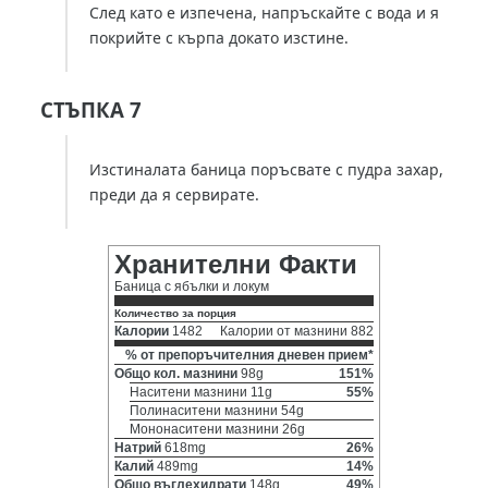
След като е изпечена, напръскайте с вода и я
покрийте с кърпа докато изстине.
СТЪПКА 7
Изстиналата баница поръсвате с пудра захар,
преди да я сервирате.
Хранителни Факти
Баница с ябълки и локум
Количество за порция
Калории
1482
Калории от мазнини 882
% от препоръчителния дневен прием*
Общо кол. мазнини
98g
151%
Наситени мазнини 11g
55%
Полинаситени мазнини 54g
Мононаситени мазнини 26g
Натрий
618mg
26%
Калий
489mg
14%
Общо въглехидрати
148g
49%