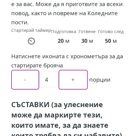
е за вас. Може да я приготвите за всеки
повод, както и повреме на Коледните
пости.
Стартирай таймер
Подготовка
Готвене
Готово след
⏲
м
м
м
20
30
50
Натиснете иконата с хронометъра за да
стартирате брояча
порции
СЪСТАВКИ (за улеснение
може да маркирте тези,
които имате, за да знаете
които трябва да си набавите)