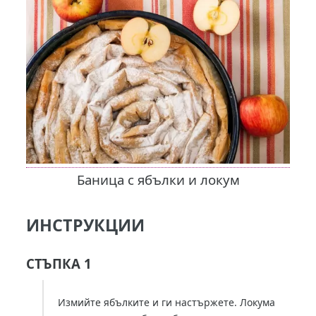
Баница с ябълки и локум
ИНСТРУКЦИИ
СТЪПКА 1
Измийте ябълките и ги настържете. Локума