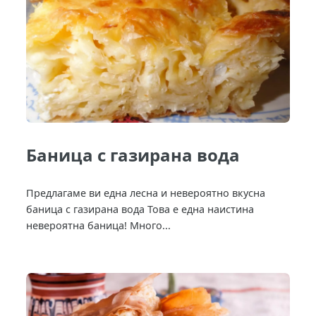
Баница с газирана вода
Предлагаме ви една лесна и невероятно вкусна
баница с газирана вода Това е една наистина
невероятна баница! Много...