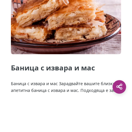
Баница с извара и мас
Баница с извара и мас Зарадвайте вашите близки с
апетитна баница с извара и мас. Подходяща е за...
This site is protected by
0 Day Analytics
plugin.