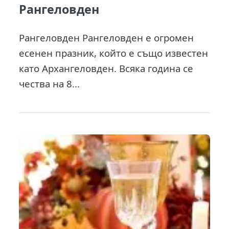
Рангеловден
Рангеловден Рангеловден е огромен
есенен празник, който е също известен
като Архангеловден. Всяка година се
чества на 8...