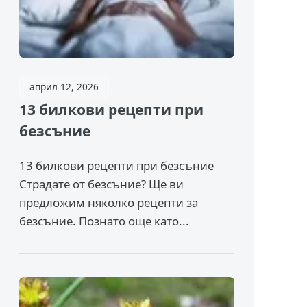
април 12, 2026
13 билкови рецепти при
безсъние
13 билкови рецепти при безсъние
Страдате от безсъние? Ще ви
предложим няколко рецепти за
безсъние. Познато още като...