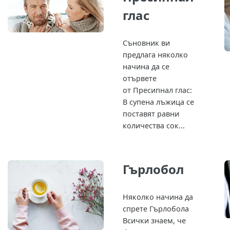
глас
Съновник ви
предлага няколко
начина да се
отървете
от Пресипнал глас:
В супена лъжица се
поставят равни
количества сок...
Гърлобол
Няколко начина да
спрете Гърлобола
Всички знаем, че