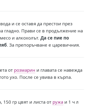
 вода и се оставя да престои през
на гладно. Прави се в продължение на
месо и алкохолът.
Да се пие по
ляб
. За препоръчване е царевичния.
чета от
розмарин
и главата се навежда
тото ухо. После се увива в кърпа.
, 150 гр цвят и листа от
ружа
и 1 ч л