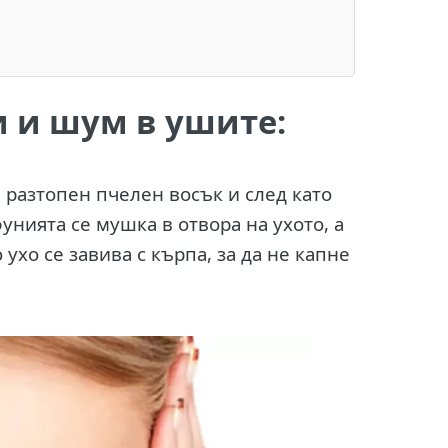
и и шум в ушите:
в разтопен пчелен восък и след като
унията се мушка в отвора на ухото, а
 ухо се завива с кърпа, за да не капне