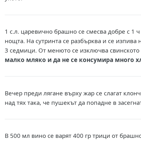
1 с.л. царевично брашно
се смесва добре с 1 ч
нощта. На сутринта се разбърква и се изпива 
3 седмици. От менюто се изключва свинското 
малко мляко и да не се консумира много х
Вечер преди лягане върху жар
се слагат клон
над тях така, че пушекът да попадне в засегна
В 500 мл вино
се варят 400 гр трици от брашно