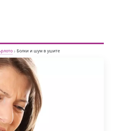
›
ърлото
Болки и шум в ушите