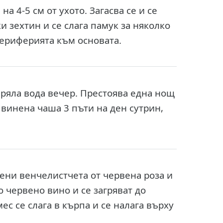
а 4-5 см от ухото. Загасва се и се
ки зехтин и се слага памук за няколко
периферията към основата.
 вряла вода вечер. Престоява една нощ
1 винена чаша 3 пъти на ден сутрин,
шени венчелистчета от червена роза и
о червено вино и се загряват до
ес се слага в кърпа и се налага върху