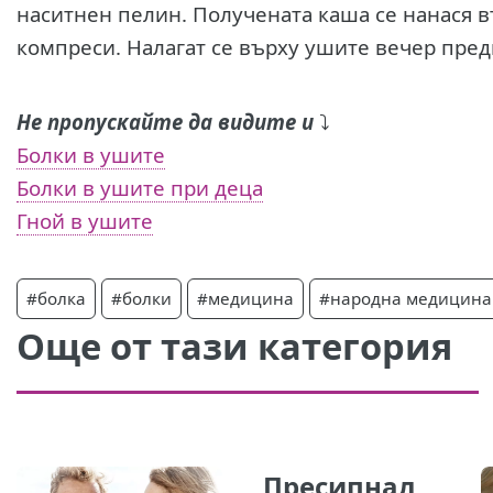
наситнен пелин. Получената каша се нанася въ
компреси. Налагат се върху ушите вечер пред
Не пропускайте да видите и
⤵️
Болки в ушите
Болки в ушите при деца
Гной в ушите
#болка
#болки
#медицина
#народна медицина
Още от тази категория
Пресипнал