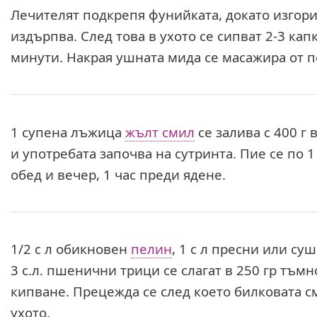
Лечителят подкрепя фунийката, докато изгори н
издърпва. След това в ухото се сипват 2-3 кап
минути. Накрая ушната мида се масажира от 
1 супена лъжица
жълт смил
се залива с 400 г
и употребата започва на сутринта. Пие се по 
обед и вечер, 1 час преди ядене.
1/2 с л обикновен
пелин
, 1 с л пресни или су
3 с.л. пшенични трици се слагат в 250 гр тъмн
кипване. Прецежда се след което билковата см
ухото.