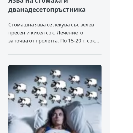
Язва на стомаха и
дванадесетопръстника
Стомашна язва се лекува със зелев
пресен и кисел сок. Лечението
започва от пролетта. По 15-20 г. сок...