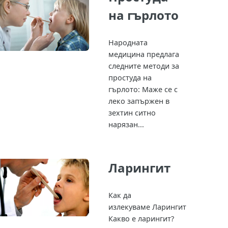
на гърлото
Народната
медицина предлага
следните методи за
простуда на
гърлото: Маже се с
леко запържен в
зехтин ситно
нарязан...
Ларингит
Как да
излекуваме Ларингит
Какво е ларингит?