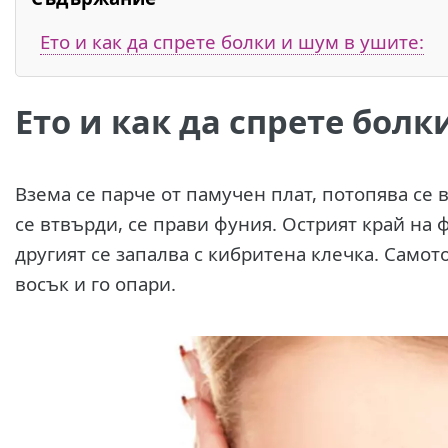
Ето и как да спрете болки и шум в ушите:
Ето и как да спрете болк
В
зема се парче от памучен плат, потопява се 
се втвърди, се прави фуния. Острият край на ф
другият се запалва с кибритена клечка. Самото
восък и го опари.