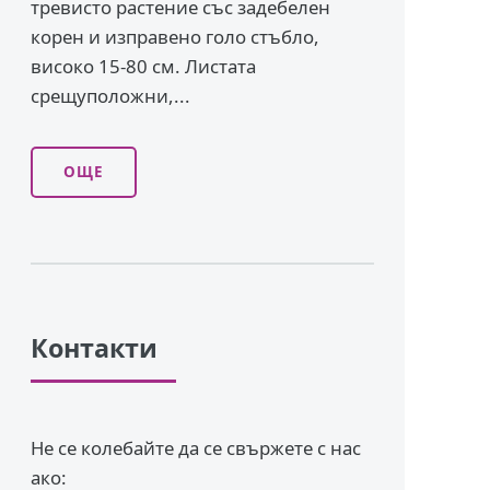
тревисто растение със задебелен
корен и изправено го­ло стъбло,
високо 15-80 см. Листата
срещуположни,...
ОЩЕ
Контакти
Не се колебайте да се свържете с нас
ако: