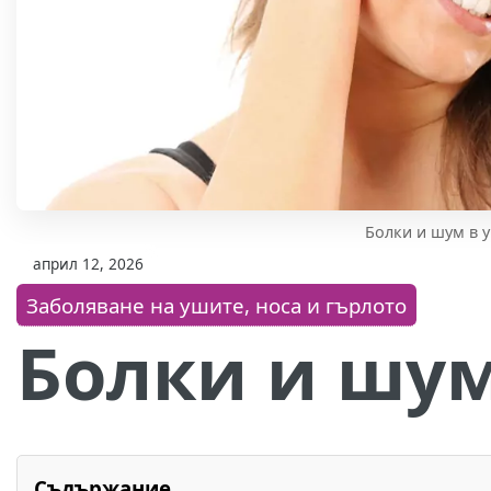
Болки и шум в 
април 12, 2026
Заболяване на ушите, носа и гърлото
Болки и шум
Съдържание