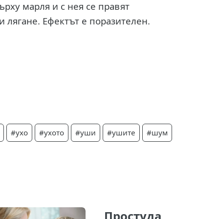
рху марля и с нея се правят
и лягане. Ефектът е поразителен.
#ухо
#ухото
#уши
#ушите
#шум
Простуда