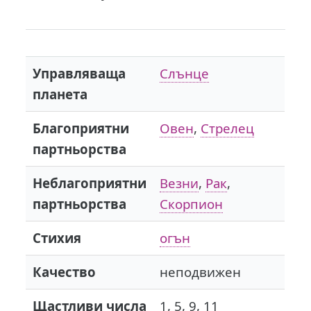
Управляваща
Слънце
планета
Благоприятни
Овен
,
Стрелец
партньорства
Неблагоприятни
Везни
,
Рак
,
партньорства
Скорпион
Стихия
огън
Качество
неподвижен
Щастливи числа
1, 5, 9, 11