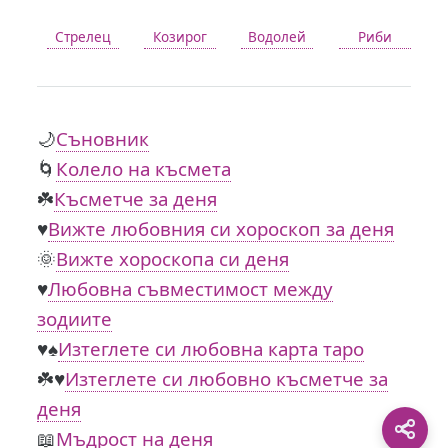
Стрелец
Козирог
Водолей
Риби
🌙
Съновник
🌀
Колело на късмета
☘️
Късметче за деня
♥️
Вижте любовния си хороскоп за деня
🌞
Вижте хороскопа си деня
♥️
Любовна съвместимост между
зодиите
♥️♠️
Изтеглете си любовна карта таро
☘️♥️
Изтеглете си любовно късметче за
деня
📖
Мъдрост на деня