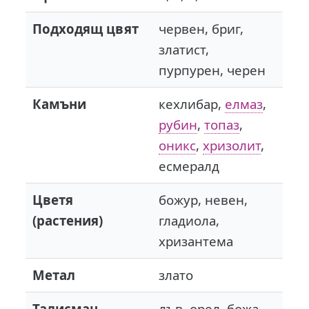
Подходящ цвят
червен, бриг,
златист,
пурпурен, черен
Камъни
кехлибар,
елмаз
,
рубин
,
топаз
,
оникс
,
хризолит
,
есмералд
Цветя
божур, невен,
(растения)
гладиола,
хризантема
Метал
злато
Талисман
лъв, орел, божа