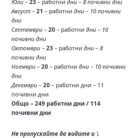
Юли
–
23
– работни
дни – 8 почивни дни
Август
–
21
– работни
дни – 10 почивни
дни
Септември
–
20
– работни
дни – 10
почивни дни
Октомври
–
23
– работни
дни – 8
почивни дни
Ноември
–
20
– работни
дни – 10 почивни
дни
Декември
–
20
– работни дни – 11
почивни дни
Общо – 249 работни дни / 114
почивни дни
Не пропускайте да видите и
⤵️