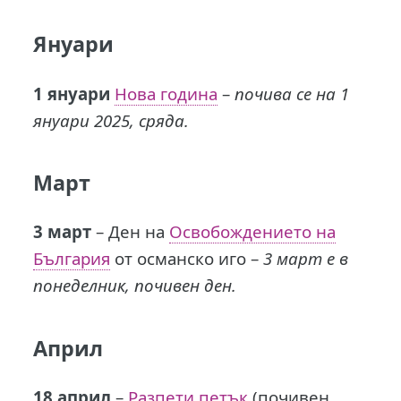
Януари
1 януари
Нова година
–
почива се на 1
януари 2025, сряда.
Март
3 март
– Ден на
Освобождението на
България
от османско иго –
3 март е в
понеделник, почивен ден.
Април
18 април
–
Разпети петък
(почивен