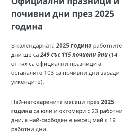
Официални празници и
почивни дни през 2025
година
В
календарната
2025 година
работните
дни ще са
249 със 115 почивни дни
(14
от тях са официални празници а
останалите 103 са почивни дни заради
уикендите).
Най-натоварените месеци през
2025
година
са юли и октомври с 23 работни
дни, а най-свободен е месец май с 19
работни дни.