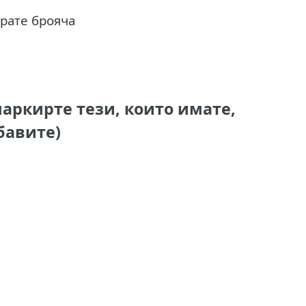
ирате брояча
аркирте тези, които имате,
бавите)