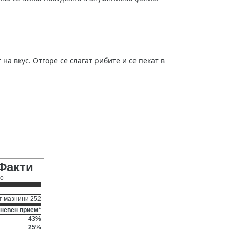
на вкус. Отгоре се слагат рибите и се пекат в
Факти
ио
т мазнини 252
невен прием*
43%
25%