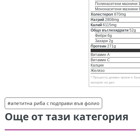
Полинаситени мазнини 
Мононаситени мазнини 
Холестерол
870mg
Натрий
2808mg
Калий
6115mg
Общо въглехидрати
52g
Фибри 6g
Захари 2g
Протеин
271g
Витамин A
Витамин C
Калции
Желязо
* Процента дневен прием е баз
калории на ден.
#апетитна риба с подправи във фолио
Още от тази категория