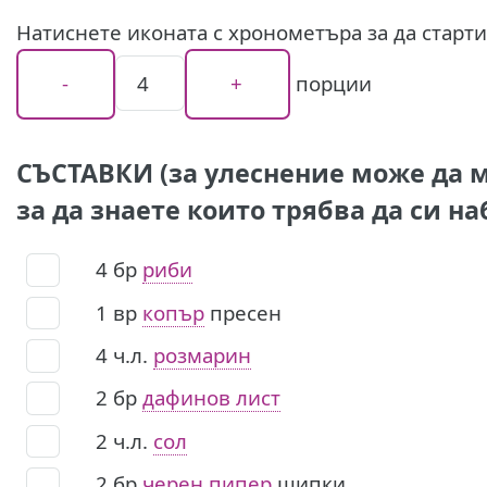
Натиснете иконата с хронометъра за да старт
порции
СЪСТАВКИ (за улеснение може да м
за да знаете които трябва да си на
4
бр
риби
1
вр
копър
пресен
4
ч.л.
розмарин
2
бр
дафинов лист
2
ч.л.
сол
2
бр
черен пипер
щипки