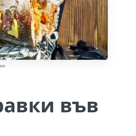
лио
равки във