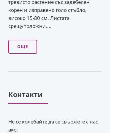
тревисто растение със задебелен
корен и изправено го­ло стъбло,
високо 15-80 см. Листата
срещуположни,...
ОЩЕ
Контакти
Не се колебайте да се свържете с нас
ако: