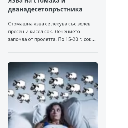
Язва на стомаха и
дванадесетопръстника
Стомашна язва се лекува със зелев
пресен и кисел сок. Лечението
започва от пролетта. По 15-20 г. сок...