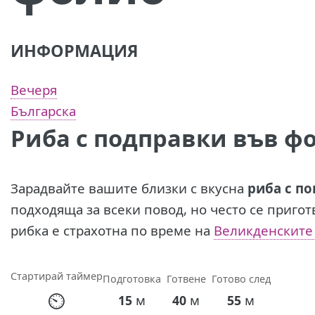
ИНФОРМАЦИЯ
Вечеря
Българска
Риба с подправки във ф
Зарадвайте вашите близки с вкусна
риба с п
подходяща за всеки повод, но често се пригот
рибка е страхотна по време на
Великденските
Стартирай таймер
Подготовка
Готвене
Готово след
⏲
м
м
м
15
40
55