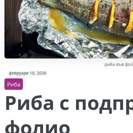
риба във фо
февруари 10, 2026
Риба
Риба с подп
фолио