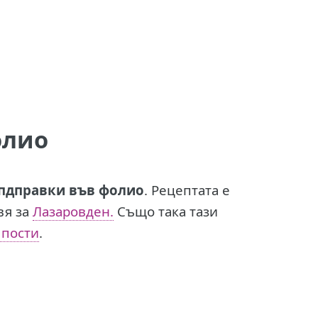
олио
опдправки във фолио
. Рецептата е
вя за
Лазаровден.
Също така тази
 пости
.