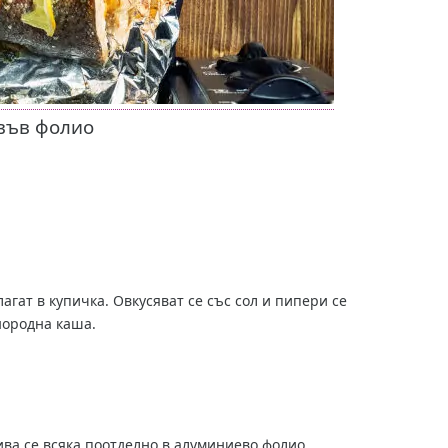
 във фолио
агат в купичка. Овкусяват се със сол и пипери се
днородна каша.
ива се всяка поотделно в алуминиево фолио.