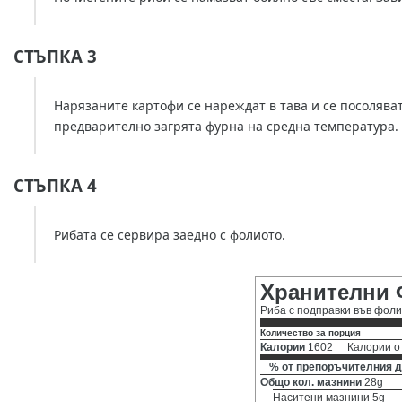
СТЪПКА 3
Нарязаните картофи се нареждат в тава и се посоляват 
предварително загрята фурна на средна температура.
СТЪПКА 4
Рибата се сервира заедно с фолиото.
Хранителни 
Риба с подправки във фол
Количество за порция
Калории
1602
Калории о
% от препоръчителния д
Общо кол. мазнини
28g
Наситени мазнини 5g