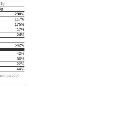
11g
8g
290%
117%
175%
17%
24%
542%
42%
50%
22%
44%
иран на 2000