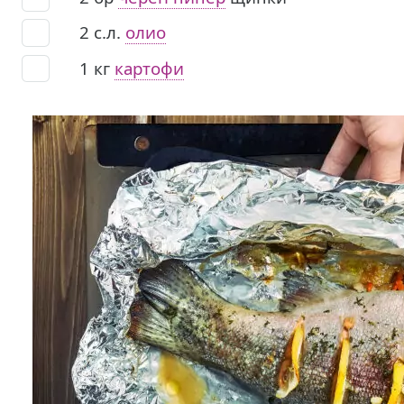
2
с.л.
олио
1
кг
картофи