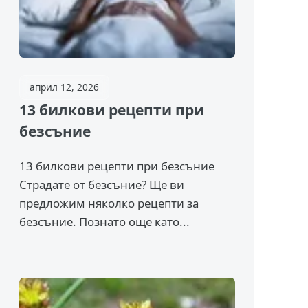
април 12, 2026
13 билкови рецепти при
безсъние
13 билкови рецепти при безсъние
Страдате от безсъние? Ще ви
предложим няколко рецепти за
безсъние. Познато още като...