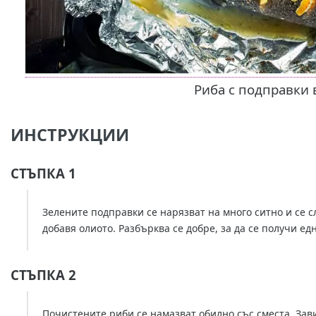
Риба с подправки
ИНСТРУКЦИИ
СТЪПКА 1
Зелените подправки се нарязват на много ситно и се сл
добавя олиото. Разбърква се добре, за да се получи е
СТЪПКА 2
Почистените риби се намазват обилно със сместа. Зав