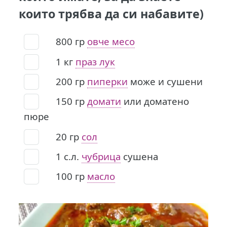
които трябва да си набавите)
800
гр
овче месо
1
кг
праз лук
200
гр
пиперки
може и сушени
150
гр
домати
или доматено
пюре
20
гр
сол
1
с.л.
чубрица
сушена
100
гр
масло