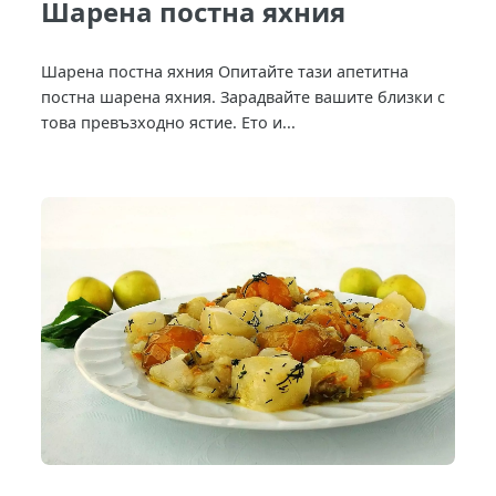
Шарена постна яхния
Шарена постна яхния Опитайте тази апетитна
постна шарена яхния. Зарадвайте вашите близки с
това превъзходно ястие. Ето и...