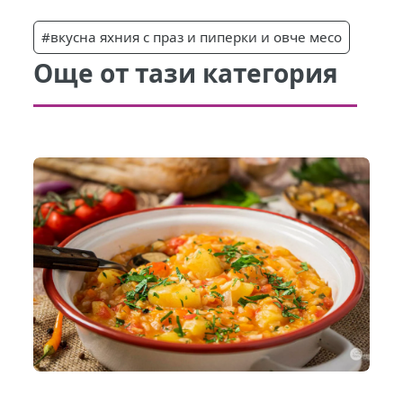
#вкусна яхния с праз и пиперки и овче месо
Още от тази категория