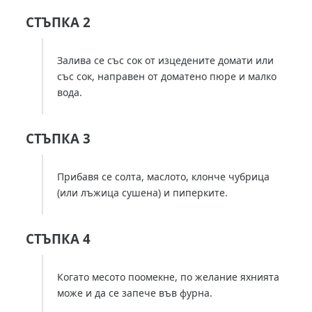
СТЪПКА 2
Залива се със сок от изцедените домати или
със сок, направен от доматено пюре и малко
вода.
СТЪПКА 3
Прибавя се солта, маслото, клонче чубрица
(или лъжица сушена) и пиперките.
СТЪПКА 4
Когато месото поомекне, по желание яхнията
може и да се запече във фурна.