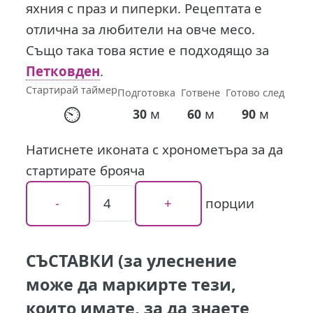
яхния с праз и пиперки. Рецептата е
отлична за любители на овче месо.
Също така това ястие е подходящо за
Петковден
.
Стартирай таймер
Подготовка
Готвене
Готово след
⏲
м
м
м
30
60
90
Натиснете иконата с хронометъра за да
стартирате брояча
порции
СЪСТАВКИ (за улеснение
може да маркирте тези,
които имате, за да знаете