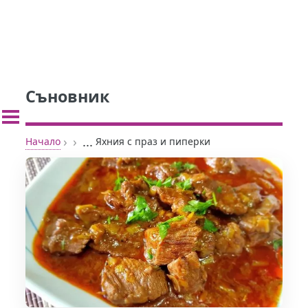
Съновник
›
›
...
Начало
Яхния с праз и пиперки