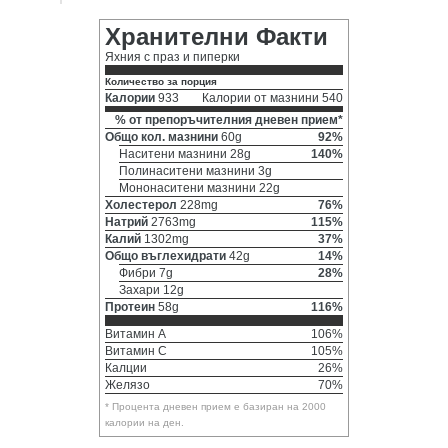
Хранителни Факти
Яхния с праз и пиперки
Количество за порция
Калории
933
Калории от мазнини 540
% от препоръчителния дневен прием*
Общо кол. мазнини
60g
92%
Наситени мазнини 28g
140%
Полинаситени мазнини 3g
Мононаситени мазнини 22g
Холестерол
228mg
76%
Натрий
2763mg
115%
Калий
1302mg
37%
Общо въглехидрати
42g
14%
Фибри 7g
28%
Захари 12g
Протеин
58g
116%
Витамин A
106%
Витамин C
105%
Калции
26%
Желязо
70%
* Процента дневен прием е базиран на 2000
калории на ден.