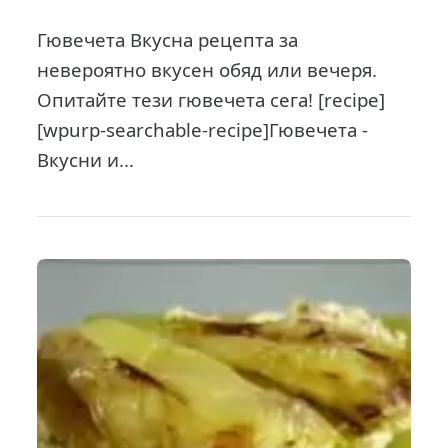
Гювечета Вкусна рецепта за
невероятно вкусен обяд или вечеря.
Опитайте тези гювечета сега! [recipe]
[wpurp-searchable-recipe]Гювечета -
Вкусни и...