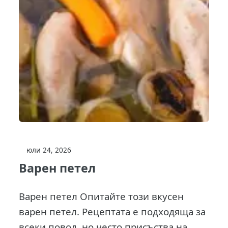
юли 24, 2026
Варен петел
Варен петел Опитайте този вкусен
варен петел. Рецептата е подходяща за
всеки повод, но често присъства на