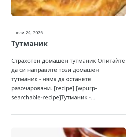
юли 24, 2026
Тутманик
Страхотен домашен тутманик Опитайте
да си направите този домашен
тутманик - няма да останете
разочаровани. [recipe] [wpurp-
searchable-recipe]Тутманик -...