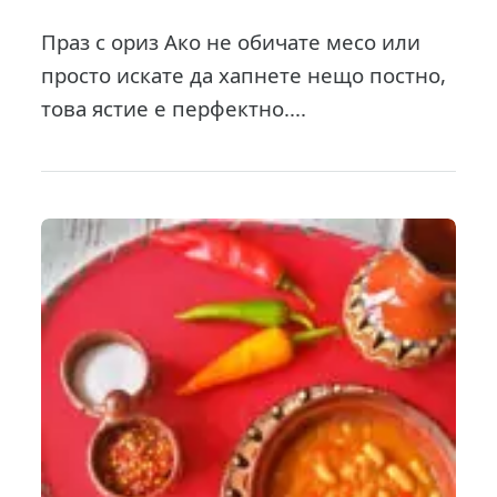
Праз с ориз Ако не обичате месо или
просто искате да хапнете нещо постно,
това ястие е перфектно....