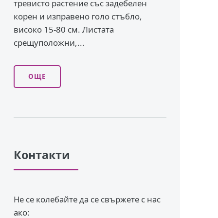
тревисто растение със задебелен
корен и изправено го­ло стъбло,
високо 15-80 см. Листата
срещуположни,...
ОЩЕ
Контакти
Не се колебайте да се свържете с нас
ако: