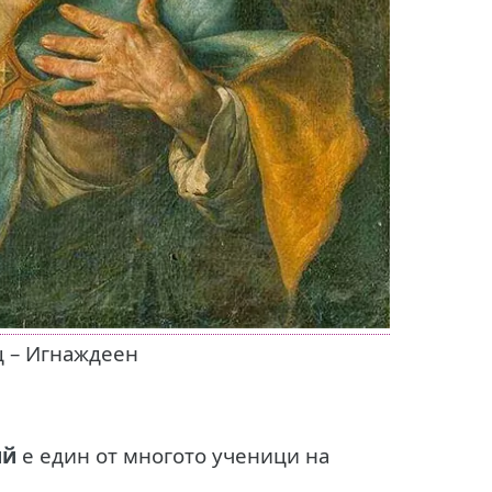
ц – Игнаждеен
ий
е един от многото ученици на