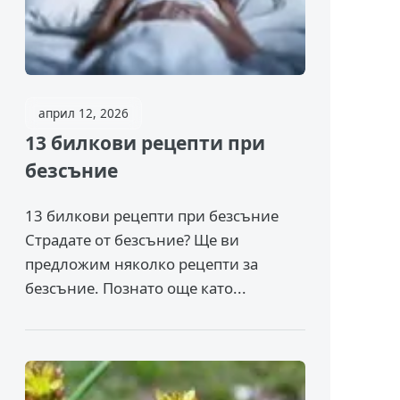
април 12, 2026
13 билкови рецепти при
безсъние
13 билкови рецепти при безсъние
Страдате от безсъние? Ще ви
предложим няколко рецепти за
безсъние. Познато още като...