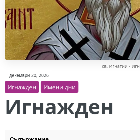
св. Игнатии - Иг
декември 20, 2026
Игнажден
Имени дни
Игнажден
Съдържание