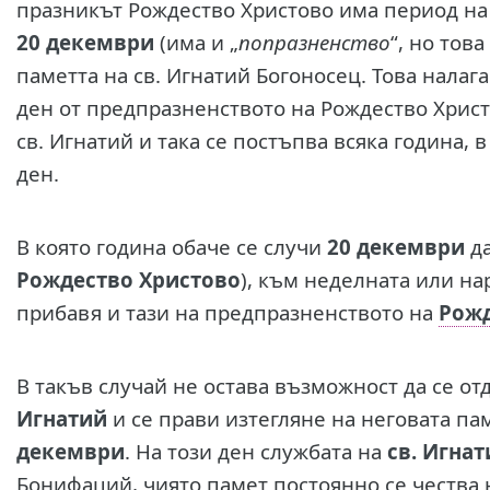
празникът Рождество Христово има период на
20 декември
(има и „
попразненство
“, но това
паметта на св. Игнатий Богоносец. Това налаг
ден от предпразненството на Рождество Христо
св. Игнатий и така се постъпва всяка година, 
ден.
В която година обаче се случи
20 декември
д
Рождество Христово
), към неделната или н
прибавя и тази на предпразненството на
Рожд
В такъв случай не остава възможност да се о
Игнатий
и се прави изтегляне на неговата па
декември
. На този ден службата на
св. Игна
Бонифаций, чиято памет постоянно се чества