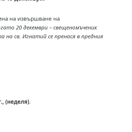
чина на извършване на
огато 20 декември – свещеномъченик
та на св. Игнатий се пренася в предния
, (неделя)
.