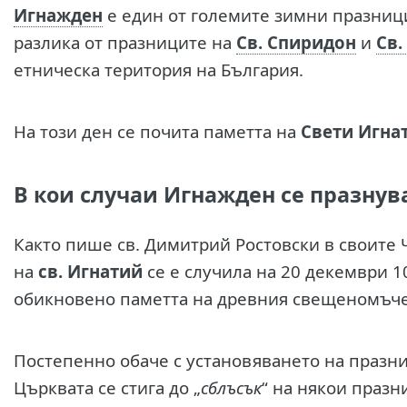
И
гнажден
е един от големите зимни празниц
разлика от празниците на
Св. Спиридон
и
Св.
етническа територия на България.
На този ден се почита паметта на
Свети Игна
В кои случаи Игнажден се празнув
Както пише св. Димитрий Ростовски в своите
на
св. Игнатий
се е случила на 20 декември 10
обикновено паметта на древния свещеномъч
Постепенно обаче с установяването на празн
Църквата се стига до „
сблъсък
“ на някои празн