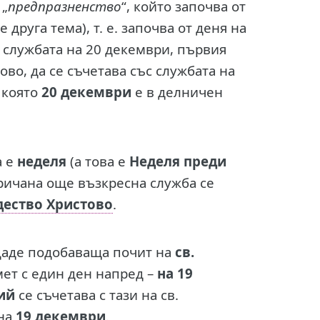
 „
предпразненство
“, който започва от
 е друга тема), т. е. започва от деня на
а службата на 20 декември, първия
во, да се съчетава със службата на
в която
20 декември
е в делничен
а е
неделя
(а това е
Неделя преди
аричана още възкресна служба се
ество Христово
.
тдаде подобаваща почит на
св.
мет с един ден напред –
на 19
тий
се съчетава с тази на св.
 на
19 декември
.