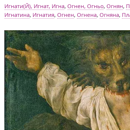
Игнати(Й), Игнат, Игна
,
Огнен, Огньо
,
Огнян
,
П
Игнатина
,
Игнатия
,
Огнен
,
Огнена
,
Огняна
,
Пл