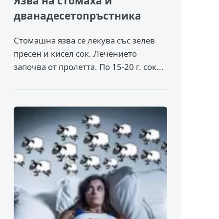
Язва на стомаха и
дванадесетопръстника
Стомашна язва се лекува със зелев
пресен и кисел сок. Лечението
започва от пролетта. По 15-20 г. сок...