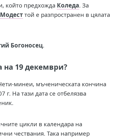
и, който предхожда
Коледа
. За
 Модест
той е разпространен в цялата
тий Богоносец
.
а на 19 декември?
 Чети-минеи, мъченическата кончина
7 г. На тази дата се отбелязва
еник.
ичните цикли в календара на
ични чествания. Така например