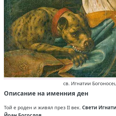
св. Игнатии Богоносе
Описание на именния ден
Той е роден и живял през ІІ век.
Свети Игнат
Йоан Богослов
.