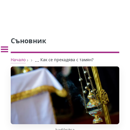
Съновник
›
›
...
Начало
Как се прекадява с тамян?
kadilnitsa