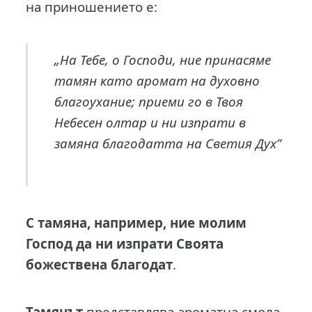
на приношението е:
„На Тебе, о Господи, ние принасяме
тамян като аромат на духовно
благоухание; приеми го в Твоя
Небесен олтар и ни изпрати в
замяна благодатта на Светия Дух”
С тамяна, например, ние молим
Господ да ни изпрати Своята
божествена благодат
.
Тамянът
представлява ароматна смола,