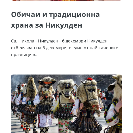
Обичаи и традиционна
храна за Никулден
Св. Никола - Никулден - 6 декември Никулден,
отбелязван на 6 декември, е един от най-тачените
празници в...