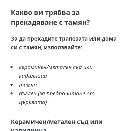
Какво ви трябва за
прекадяване с тамян?
За да прекадите трапезата или дома
си с тамян, използвайте:
керамичен/метален съд или
кадилница
тамян
въглен (за предпочитане от
църквата)
Керамичен/метален съд или
кадилница