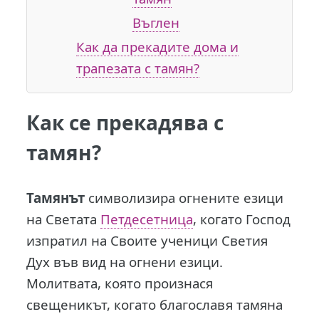
Въглен
Как да прекадите дома и
трапезата с тамян?
Как се прекадява с
тамян?
Т
амянът
символизира огнените езици
на Светата
Петдесетница
, когато Господ
изпратил на Своите ученици Светия
Дух във вид на огнени езици.
Молитвата, която произнася
свещеникът, когато благославя тамяна