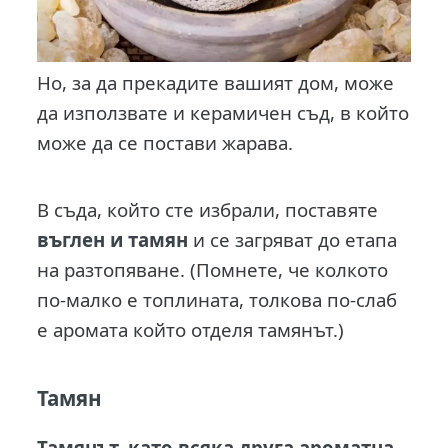
Но, за да прекадите вашият дом, може
да използвате и керамичен съд, в който
може да се постави жарава.
В съда, който сте избрали, поставяте
въглен и тамян
и се загряват до етапа
на разтопяване. (Помнете, че колкото
по-малко е топлината, толкова по-слаб
е аромата който отделя тамянът.)
Тамян
Тамянът, като всяка друга ароматна