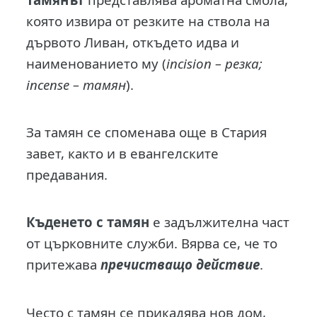
която извира от резките на ствола на
дървото Ливан, откъдето идва и
наименованието му (
incision – резка;
incense – тамян
).
За тамян се споменава още в Стария
завет, както и в евангелските
предавания.
Къденето с тамян
е задължителна част
от църковните служби. Вярва се, че то
притежава
пречистващо действие
.
Често с тамян се прикадява нов дом,