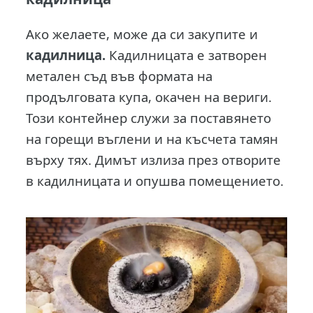
Ако желаете, може да си закупите и
кадилница.
Кадилницата е затворен
метален съд във формата на
продълговата купа, окачен на вериги.
Този контейнер служи за поставянето
на горещи въглени и на късчета тамян
върху тях. Димът излиза през отворите
в кадилницата и опушва помещението.