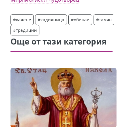
#кадене
#кадилница
#обичаи
#тамян
#традиции
Още от тази категория