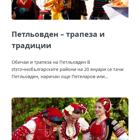
Петльовден – трапеза и
традиции
Обичаи и трапеза на Петльовден В
Източнобългарските райони на 20 януари се тачи
Петльовден, наричан още Петеларов или...